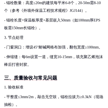
- 锚栓数量：高度≤20m的建筑每平米6-8个，20-50m需8-10
个（参考《外墙外保温工程技术规程》JGJ144）。
- 锚栓长度=保温板厚度+基层嵌入50mm（如100mm厚EPS
板需150mm长锚栓）。
3. 节点处理
- 门窗洞口：增设45°耐碱网格布加强，翻包宽度≥100mm。
- 伸缩缝：每6m设置一道，缝宽10-15mm，填充聚乙烯泡沫
棒后打密封胶。
三、质量验收与常见问题
1. 验收标准
- 平整度≤3mm/2m，敲击无空鼓，锚栓拉拔力≥0.3kN（现场
抽检）。