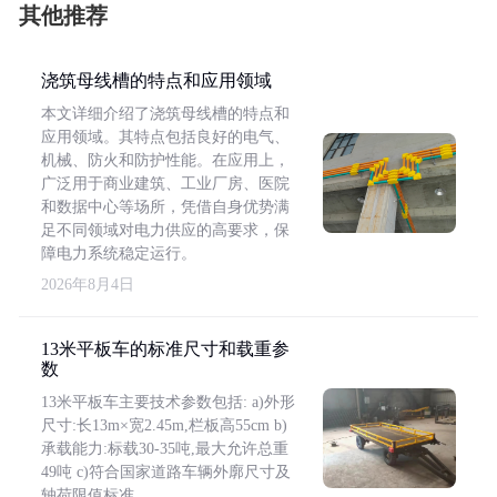
其他推荐
浇筑母线槽的特点和应用领域
本文详细介绍了浇筑母线槽的特点和
应用领域。其特点包括良好的电气、
机械、防火和防护性能。在应用上，
广泛用于商业建筑、工业厂房、医院
和数据中心等场所，凭借自身优势满
足不同领域对电力供应的高要求，保
障电力系统稳定运行。
2026年8月4日
13米平板车的标准尺寸和载重参
数
13米平板车主要技术参数包括: a)外形
尺寸:长13m×宽2.45m,栏板高55cm b)
承载能力:标载30-35吨,最大允许总重
49吨 c)符合国家道路车辆外廓尺寸及
轴荷限值标准