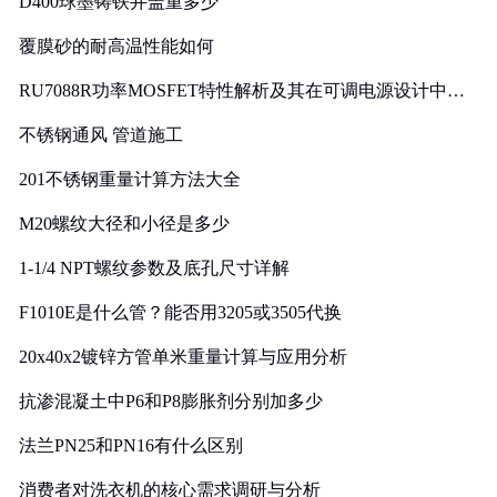
D400球墨铸铁井盖重多少
覆膜砂的耐高温性能如何
RU7088R功率MOSFET特性解析及其在可调电源设计中的
实践
不锈钢通风 管道施工
201不锈钢重量计算方法大全
M20螺纹大径和小径是多少
1-1/4 NPT螺纹参数及底孔尺寸详解
F1010E是什么管？能否用3205或3505代换
20x40x2镀锌方管单米重量计算与应用分析
抗渗混凝土中P6和P8膨胀剂分别加多少
法兰PN25和PN16有什么区别
消费者对洗衣机的核心需求调研与分析