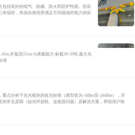
点包括良好的电气、机械、防火和防护性能。在应
心等场所，凭借自身优势满足不同领域对电力供应
5m,栏板高55cm b)承载能力:标载30-35吨,最大允
标准
点分析千兆光模块的收光标准（典型值为-3dBm至-24dBm），并
常的常见原因（如光纤损耗、连接器问题）及解决方案，帮助用户快