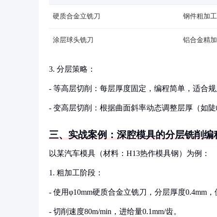
硬质合金立铣刀
钢件粗加工
涂层球头铣刀
铝合金精加
3. 分层策略：
- 等高层切削：每层厚度固定，编程简单，适合
- 变高层切削：根据曲面斜率动态调整层厚（如陡峭
三、实战案例：深腔模具的分层铣削编
以某汽车模具（材料：H13热作模具钢）为例：
1. 粗加工阶段：
- 使用φ10mm硬质合金立铣刀，分层厚度0.4mm
- 切削速度80m/min，进给量0.1mm/齿。