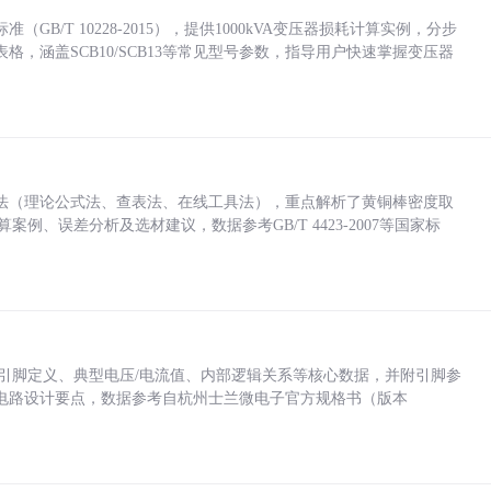
/T 10228-2015），提供1000kVA变压器损耗计算实例，分步
，涵盖SCB10/SCB13等常见型号参数，指导用户快速掌握变压器
法（理论公式法、查表法、在线工具法），重点解析了黄铜棒密度取
计算案例、误差分析及选材建议，数据参考GB/T 4423-2007等国家标
括各引脚定义、典型电压/电流值、内部逻辑关系等核心数据，并附引脚参
电路设计要点，数据参考自杭州士兰微电子官方规格书（版本