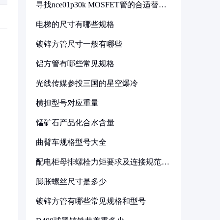
寻找nce01p30k MOSFET管的合适替代
型号
电梯的尺寸有哪些规格
镀锌方管尺寸一般有哪些
铝方管有哪些常见规格
光线传媒参投三国的星空爆冷
横担型号对应重量
锰矿石产品化合水含量
曲臂车规格型号大全
配电柜母排螺栓力矩要求及连接规范详
解
膨胀螺丝尺寸是多少
镀锌方管有哪些常见规格和型号