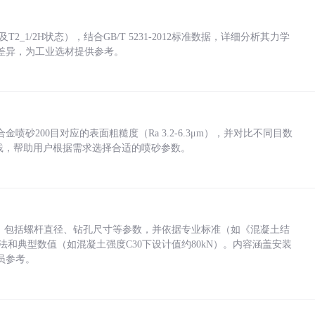
_1/2H状态），结合GB/T 5231-2012标准数据，详细分析其力学
差异，为工业选材提供参考。
砂200目对应的表面粗糙度（Ra 3.2-6.3μm），并对比不同目数
业实践，帮助用户根据需求选择合适的喷砂参数。
力，包括螺杆直径、钻孔尺寸等参数，并依据专业标准（如《混凝土结
方法和典型数值（如混凝土强度C30下设计值约80kN）。内容涵盖安装
员参考。