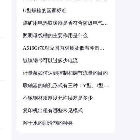
U型螺栓的国家标准
煤矿用电热取暖器是否符合防爆电气设
备标准
照明母线槽的主要作用是什么
A516Gr70对应国内材质及低温冲击要
求解析
镀镍钢带可以过多少电流
计量泵如何达到控制和调节流量的目的
联轴器的轴孔形式有三种：Y型、J型、
Z型
不锈钢材质厚度允许误差是多少
复印机出租有哪些常见模式
溶于水的润滑剂的种类