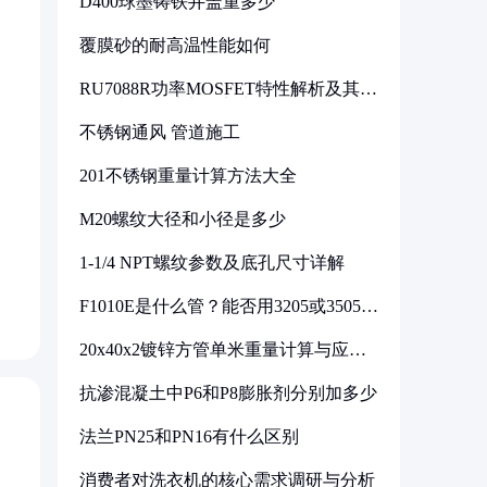
D400球墨铸铁井盖重多少
覆膜砂的耐高温性能如何
RU7088R功率MOSFET特性解析及其在
可调电源设计中的实践
不锈钢通风 管道施工
201不锈钢重量计算方法大全
M20螺纹大径和小径是多少
1-1/4 NPT螺纹参数及底孔尺寸详解
）
F1010E是什么管？能否用3205或3505代
换
20x40x2镀锌方管单米重量计算与应用
分析
抗渗混凝土中P6和P8膨胀剂分别加多少
法兰PN25和PN16有什么区别
消费者对洗衣机的核心需求调研与分析