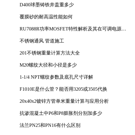
D400球墨铸铁井盖重多少
覆膜砂的耐高温性能如何
RU7088R功率MOSFET特性解析及其在可调电源设
计中的实践
不锈钢通风 管道施工
201不锈钢重量计算方法大全
M20螺纹大径和小径是多少
1-1/4 NPT螺纹参数及底孔尺寸详解
F1010E是什么管？能否用3205或3505代换
20x40x2镀锌方管单米重量计算与应用分析
抗渗混凝土中P6和P8膨胀剂分别加多少
法兰PN25和PN16有什么区别