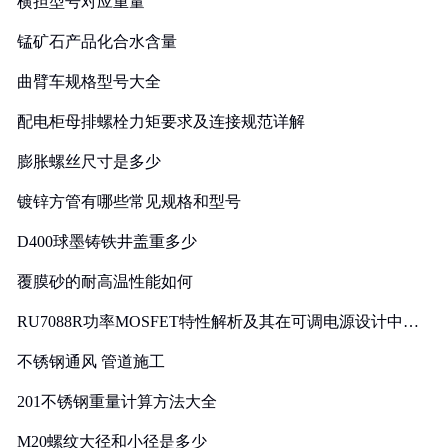
横担型号对应重量
锰矿石产品化合水含量
曲臂车规格型号大全
配电柜母排螺栓力矩要求及连接规范详解
膨胀螺丝尺寸是多少
镀锌方管有哪些常见规格和型号
D400球墨铸铁井盖重多少
覆膜砂的耐高温性能如何
RU7088R功率MOSFET特性解析及其在可调电源设计中的
实践
不锈钢通风 管道施工
201不锈钢重量计算方法大全
M20螺纹大径和小径是多少