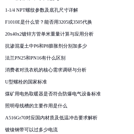
1-1/4 NPT螺纹参数及底孔尺寸详解
F1010E是什么管？能否用3205或3505代换
20x40x2镀锌方管单米重量计算与应用分析
抗渗混凝土中P6和P8膨胀剂分别加多少
法兰PN25和PN16有什么区别
消费者对洗衣机的核心需求调研与分析
U型螺栓的国家标准
煤矿用电热取暖器是否符合防爆电气设备标准
照明母线槽的主要作用是什么
A516Gr70对应国内材质及低温冲击要求解析
镀镍钢带可以过多少电流