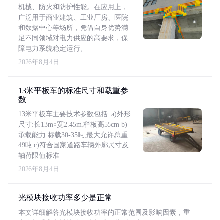
机械、防火和防护性能。在应用上，
广泛用于商业建筑、工业厂房、医院
和数据中心等场所，凭借自身优势满
足不同领域对电力供应的高要求，保
障电力系统稳定运行。
2026年8月4日
13米平板车的标准尺寸和载重参
数
13米平板车主要技术参数包括: a)外形
尺寸:长13m×宽2.45m,栏板高55cm b)
承载能力:标载30-35吨,最大允许总重
49吨 c)符合国家道路车辆外廓尺寸及
轴荷限值标准
2026年8月4日
光模块接收功率多少是正常
本文详细解答光模块接收功率的正常范围及影响因素，重