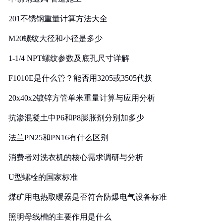
201不锈钢重量计算方法大全
M20螺纹大径和小径是多少
1-1/4 NPT螺纹参数及底孔尺寸详解
F1010E是什么管？能否用3205或3505代换
20x40x2镀锌方管单米重量计算与应用分析
抗渗混凝土中P6和P8膨胀剂分别加多少
法兰PN25和PN16有什么区别
消费者对洗衣机的核心需求调研与分析
U型螺栓的国家标准
煤矿用电热取暖器是否符合防爆电气设备标准
照明母线槽的主要作用是什么