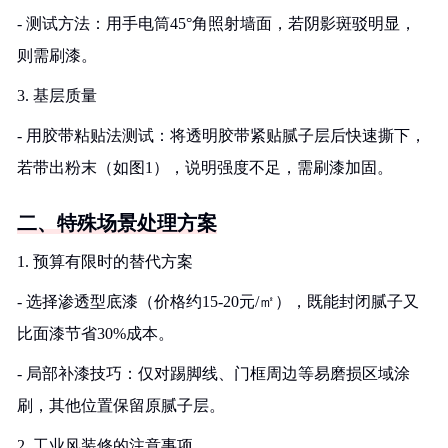
- 测试方法：用手电筒45°角照射墙面，若阴影斑驳明显，
则需刷漆。
3. 基层质量
- 用胶带粘贴法测试：将透明胶带紧贴腻子层后快速撕下，
若带出粉末（如图1），说明强度不足，需刷漆加固。
二、特殊场景处理方案
1. 预算有限时的替代方案
- 选择渗透型底漆（价格约15-20元/㎡），既能封闭腻子又
比面漆节省30%成本。
- 局部补漆技巧：仅对踢脚线、门框周边等易磨损区域涂
刷，其他位置保留原腻子层。
2. 工业风装修的注意事项