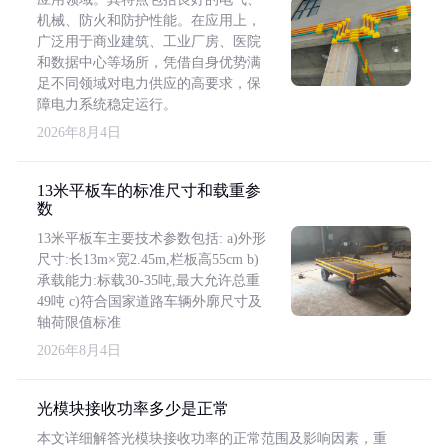
机械、防火和防护性能。在应用上，
广泛用于商业建筑、工业厂房、医院
和数据中心等场所，凭借自身优势满
足不同领域对电力供应的高要求，保
障电力系统稳定运行。
2026年8月4日
13米平板车的标准尺寸和载重参
数
13米平板车主要技术参数包括: a)外形
尺寸:长13m×宽2.45m,栏板高55cm b)
承载能力:标载30-35吨,最大允许总重
49吨 c)符合国家道路车辆外廓尺寸及
轴荷限值标准
2026年8月4日
光模块接收功率多少是正常
本文详细解答光模块接收功率的正常范围及影响因素，重