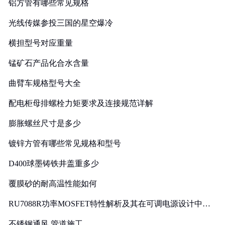
铝方管有哪些常见规格
光线传媒参投三国的星空爆冷
横担型号对应重量
锰矿石产品化合水含量
曲臂车规格型号大全
配电柜母排螺栓力矩要求及连接规范详解
膨胀螺丝尺寸是多少
镀锌方管有哪些常见规格和型号
D400球墨铸铁井盖重多少
覆膜砂的耐高温性能如何
RU7088R功率MOSFET特性解析及其在可调电源设计中的
实践
不锈钢通风 管道施工