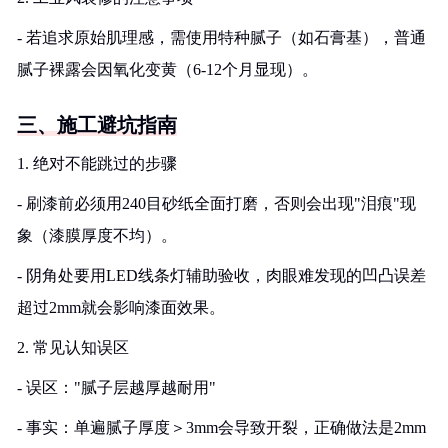
- 若追求原始肌理感，需使用特种腻子（如石膏基），普通
腻子裸露会因氧化变黄（6-12个月显现）。
三、施工避坑指南
1. 绝对不能跳过的步骤
- 刷漆前必须用240目砂纸全面打磨，否则会出现"泪痕"现
象（漆膜厚度不均）。
- 阴角处要用LED线条灯辅助验收，肉眼难发现的凹凸误差
超过2mm就会影响漆面效果。
2. 常见认知误区
- 误区："腻子层越厚越耐用"
- 事实：单遍腻子厚度＞3mm会导致开裂，正确做法是2mm