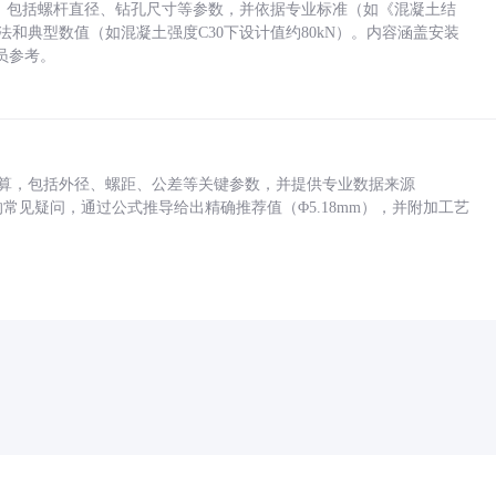
力，包括螺杆直径、钻孔尺寸等参数，并依据专业标准（如《混凝土结
方法和典型数值（如混凝土强度C30下设计值约80kN）。内容涵盖安装
员参考。
底孔计算，包括外径、螺距、公差等关键参数，并提供专业数据来源
孔尺寸的常见疑问，通过公式推导给出精确推荐值（Φ5.18mm），并附加工艺