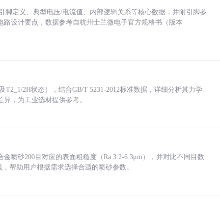
括各引脚定义、典型电压/电流值、内部逻辑关系等核心数据，并附引脚参
电路设计要点，数据参考自杭州士兰微电子官方规格书（版本
_1/2H状态），结合GB/T 5231-2012标准数据，详细分析其力学
差异，为工业选材提供参考。
砂200目对应的表面粗糙度（Ra 3.2-6.3μm），并对比不同目数
业实践，帮助用户根据需求选择合适的喷砂参数。