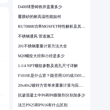
D400球墨铸铁井盖重多少
覆膜砂的耐高温性能如何
RU7088R功率MOSFET特性解析及其在
可调电源设计中的实践
不锈钢通风 管道施工
201不锈钢重量计算方法大全
M20螺纹大径和小径是多少
1-1/4 NPT螺纹参数及底孔尺寸详解
F1010E是什么管？能否用3205或3505代
换
20x40x2镀锌方管单米重量计算与应用
分析
抗渗混凝土中P6和P8膨胀剂分别加多少
法兰PN25和PN16有什么区别