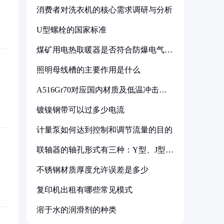
消费者对洗衣机的核心需求调研与分析
U型螺栓的国家标准
煤矿用电热取暖器是否符合防爆电气设
备标准
照明母线槽的主要作用是什么
A516Gr70对应国内材质及低温冲击要
求解析
镀镍钢带可以过多少电流
计量泵如何达到控制和调节流量的目的
联轴器的轴孔形式有三种：Y型、J型、
Z型
不锈钢材质厚度允许误差是多少
复印机出租有哪些常见模式
溶于水的润滑剂的种类