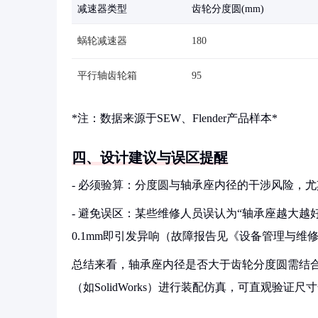
减速器类型
齿轮分度圆(mm)
蜗轮减速器
180
平行轴齿轮箱
95
*注：数据来源于SEW、Flender产品样本*
四、设计建议与误区提醒
- 必须验算：分度圆与轴承座内径的干涉风险，尤其是
- 避免误区：某些维修人员误认为“轴承座越大
0.1mm即引发异响（故障报告见《设备管理与维修》
总结来看，轴承座内径是否大于齿轮分度圆需结
（如SolidWorks）进行装配仿真，可直观验证尺