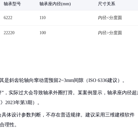
轴承型号
轴承座内径(mm)
尺寸关系
6222
110
内径<分度圆
22220
100
内径>分度圆
斜齿轮轴向窜动需预留2~3mm间隙（ISO 6336建议）。
越好”，实际过大会导致轴承外圈打滑。某案例显示，轴承座内径超
2023年第3期）。
合具体设计参数判断，不存在普适规律。建议采用三维建模软件
寸合理性。