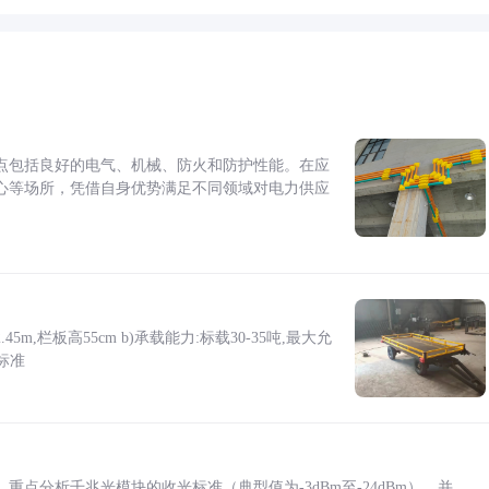
点包括良好的电气、机械、防火和防护性能。在应
心等场所，凭借自身优势满足不同领域对电力供应
5m,栏板高55cm b)承载能力:标载30-35吨,最大允
标准
点分析千兆光模块的收光标准（典型值为-3dBm至-24dBm），并