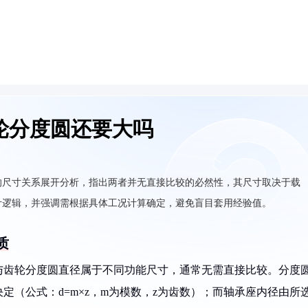
轮分度圆还要大吗
的尺寸关系展开分析，指出两者并无直接比较的必然性，其尺寸取决于载
计逻辑，并强调需根据具体工况计算确定，避免盲目套用经验值。
质
与齿轮分度圆直径属于不同功能尺寸，通常无需直接比较。分度
定（公式：d=m×z，m为模数，z为齿数）；而轴承座内径由所