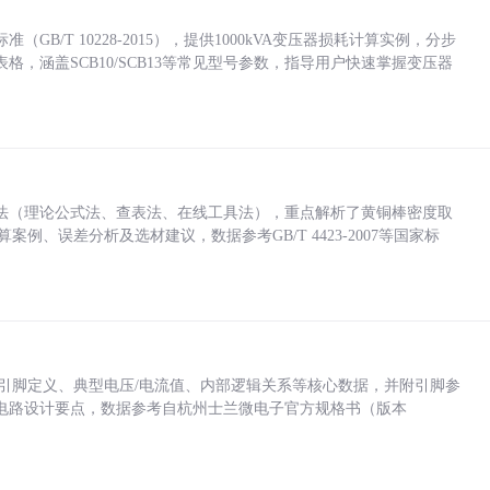
/T 10228-2015），提供1000kVA变压器损耗计算实例，分步
，涵盖SCB10/SCB13等常见型号参数，指导用户快速掌握变压器
法（理论公式法、查表法、在线工具法），重点解析了黄铜棒密度取
计算案例、误差分析及选材建议，数据参考GB/T 4423-2007等国家标
括各引脚定义、典型电压/电流值、内部逻辑关系等核心数据，并附引脚参
电路设计要点，数据参考自杭州士兰微电子官方规格书（版本