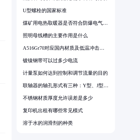
U型螺栓的国家标准
煤矿用电热取暖器是否符合防爆电气设
备标准
照明母线槽的主要作用是什么
A516Gr70对应国内材质及低温冲击要
求解析
镀镍钢带可以过多少电流
计量泵如何达到控制和调节流量的目的
联轴器的轴孔形式有三种：Y型、J型、
Z型
不锈钢材质厚度允许误差是多少
复印机出租有哪些常见模式
溶于水的润滑剂的种类