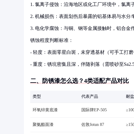
1. 氯离子侵蚀：沿海地区或化工厂环境中，氯离子
2. 机械损伤：表面划伤后暴露的铝基体易与水分
3. 电化学腐蚀：与铜、钢等金属接触时，铝合金
锈蚀程度判断标准：
- 轻度：表面零星白斑，未穿透基材（可手工打
- 重度：锈坑密集且深，伴随剥落（需喷砂至Sa2.
二、防锈漆怎么选？4类适配产品对比
类型
代表产品
耐
环氧锌黄底漆
国际牌EP-505
≥10
聚氨酯面漆
佐敦Jotun 87
≥15