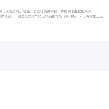
底孔计算，包括外径、螺距、公差等关键参数，并提供专业数据来源
孔尺寸的常见疑问，通过公式推导给出精确推荐值（Φ5.18mm），并附加工艺
药品医疗器械网络信息服务备案(京)网药械信息备字（2021）第00159号
京ICP证030173号
京公网安备11000002000001号