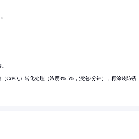
）。
漆。
CrPO₄）转化处理（浓度3%-5%，浸泡3分钟），再涂装防锈
。