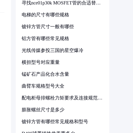
寻找nce01p30k MOSFET管的合适替代
型号
电梯的尺寸有哪些规格
镀锌方管尺寸一般有哪些
铝方管有哪些常见规格
光线传媒参投三国的星空爆冷
横担型号对应重量
锰矿石产品化合水含量
曲臂车规格型号大全
配电柜母排螺栓力矩要求及连接规范详
解
膨胀螺丝尺寸是多少
镀锌方管有哪些常见规格和型号