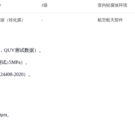
0
1级
室内轻腐蚀环境
数据（转化膜）
-
航空航天部件
年，QUV测试数据）。
试≥5MPa）。
408-2020）。
0μm。
。