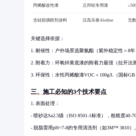
丙烯酸改性漆
立邦铝专用漆
≥50
含硅烷偶联剂涂料
汉高乐泰Alodine
无
关键选择依据：
1. 耐候性：户外场景选聚氨酯（紫外稳定性＞8
2. 附着力：环氧锌黄底漆的附着力最强（拉开法测
3. 环保性：水性丙烯酸漆VOC＜100g/L（国标GB 24
三、施工必知的3个技术要点
1. 表面处理：
- 喷砂达Sa2.5级（ISO 8501-1标准），粗糙度40-7
- 脱脂需用pH=7-8的专用清洗剂（如3M™ 3810）