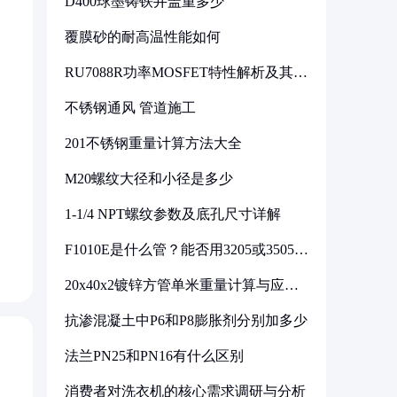
D400球墨铸铁井盖重多少
覆膜砂的耐高温性能如何
RU7088R功率MOSFET特性解析及其在
可调电源设计中的实践
不锈钢通风 管道施工
201不锈钢重量计算方法大全
M20螺纹大径和小径是多少
1-1/4 NPT螺纹参数及底孔尺寸详解
F1010E是什么管？能否用3205或3505代
换
20x40x2镀锌方管单米重量计算与应用
分析
抗渗混凝土中P6和P8膨胀剂分别加多少
法兰PN25和PN16有什么区别
消费者对洗衣机的核心需求调研与分析