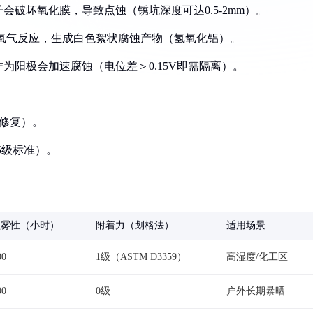
会破坏氧化膜，导致点蚀（锈坑深度可达0.5-2mm）。
/氧气反应，生成白色絮状腐蚀产物（氢氧化铝）。
作为阳极会加速腐蚀（电位差＞0.15V即需隔离）。
磨修复）。
5级标准）。
盐雾性（小时）
附着力（划格法）
适用场景
00
1级（ASTM D3359）
高湿度/化工区
00
0级
户外长期暴晒