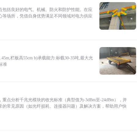
点包括良好的电气、机械、防火和防护性能。在应
心等场所，凭借自身优势满足不同领域对电力供应
5m,栏板高55cm b)承载能力:标载30-35吨,最大允
标准
点分析千兆光模块的收光标准（典型值为-3dBm至-24dBm），并
常的常见原因（如光纤损耗、连接器问题）及解决方案，帮助用户快