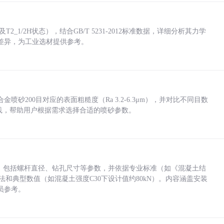
_1/2H状态），结合GB/T 5231-2012标准数据，详细分析其力学
差异，为工业选材提供参考。
砂200目对应的表面粗糙度（Ra 3.2-6.3μm），并对比不同目数
业实践，帮助用户根据需求选择合适的喷砂参数。
力，包括螺杆直径、钻孔尺寸等参数，并依据专业标准（如《混凝土结
方法和典型数值（如混凝土强度C30下设计值约80kN）。内容涵盖安装
员参考。