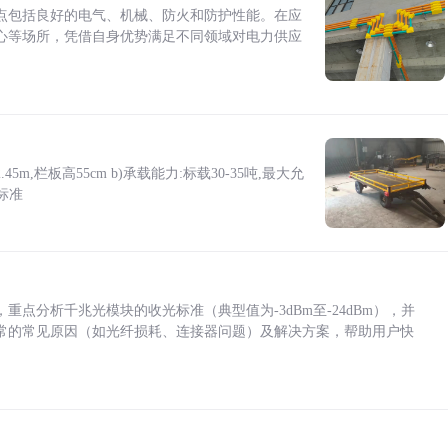
点包括良好的电气、机械、防火和防护性能。在应
心等场所，凭借自身优势满足不同领域对电力供应
5m,栏板高55cm b)承载能力:标载30-35吨,最大允
标准
点分析千兆光模块的收光标准（典型值为-3dBm至-24dBm），并
常的常见原因（如光纤损耗、连接器问题）及解决方案，帮助用户快