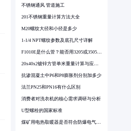
不锈钢通风 管道施工
201不锈钢重量计算方法大全
M20螺纹大径和小径是多少
1-1/4 NPT螺纹参数及底孔尺寸详解
F1010E是什么管？能否用3205或3505代
换
20x40x2镀锌方管单米重量计算与应用
分析
抗渗混凝土中P6和P8膨胀剂分别加多少
法兰PN25和PN16有什么区别
消费者对洗衣机的核心需求调研与分析
U型螺栓的国家标准
煤矿用电热取暖器是否符合防爆电气设
备标准