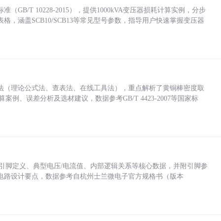
/T 10228-2015），提供1000kVA变压器损耗计算实例，分步
，涵盖SCB10/SCB13等常见型号参数，指导用户快速掌握变压器
法（理论公式法、查表法、在线工具法），重点解析了黄铜棒密度取
计算案例、误差分析及选材建议，数据参考GB/T 4423-2007等国家标
括各引脚定义、典型电压/电流值、内部逻辑关系等核心数据，并附引脚参
电路设计要点，数据参考自杭州士兰微电子官方规格书（版本