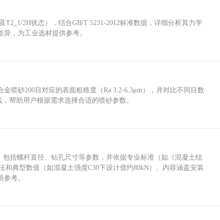
_1/2H状态），结合GB/T 5231-2012标准数据，详细分析其力学
差异，为工业选材提供参考。
砂200目对应的表面粗糙度（Ra 3.2-6.3μm），并对比不同目数
业实践，帮助用户根据需求选择合适的喷砂参数。
力，包括螺杆直径、钻孔尺寸等参数，并依据专业标准（如《混凝土结
方法和典型数值（如混凝土强度C30下设计值约80kN）。内容涵盖安装
员参考。