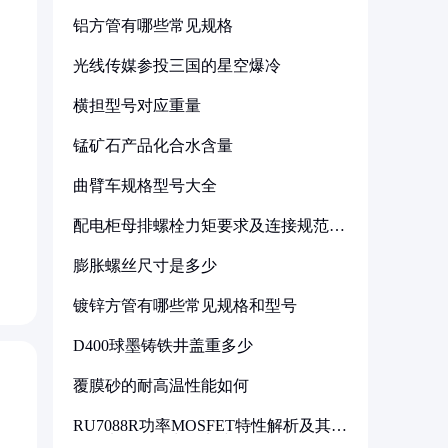
铝方管有哪些常见规格
光线传媒参投三国的星空爆冷
横担型号对应重量
锰矿石产品化合水含量
曲臂车规格型号大全
配电柜母排螺栓力矩要求及连接规范详
解
膨胀螺丝尺寸是多少
镀锌方管有哪些常见规格和型号
D400球墨铸铁井盖重多少
覆膜砂的耐高温性能如何
RU7088R功率MOSFET特性解析及其在
可调电源设计中的实践