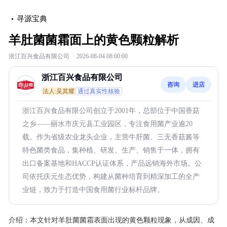
寻源宝典
羊肚菌菌霜面上的黄色颗粒解析
浙江百兴食品有限公司
·
2026-08-04 08:00:00
浙江百兴食品有限公司
咨询
进店
法人:吴其耀
通过真实性核验
浙江百兴食品有限公司创立于2001年，总部位于中国香菇
之乡——丽水市庆元县工业园区，专注食用菌产业逾20
载。作为省级农业龙头企业，主营牛肝菌、三无香菇酱等
特色菌类食品，集种植、研发、生产、销售于一体，拥有
出口备案基地和HACCP认证体系，产品远销海外市场。公
司依托庆元生态优势，构建从菌种培育到精深加工的全产
业链，致力于打造中国食用菌行业标杆品牌。
介绍：
本文针对羊肚菌菌霜表面出现的黄色颗粒现象，从成因、成