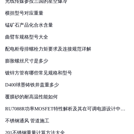
光线传媒参投三国的星空爆冷
横担型号对应重量
锰矿石产品化合水含量
曲臂车规格型号大全
配电柜母排螺栓力矩要求及连接规范详解
膨胀螺丝尺寸是多少
镀锌方管有哪些常见规格和型号
D400球墨铸铁井盖重多少
覆膜砂的耐高温性能如何
RU7088R功率MOSFET特性解析及其在可调电源设计中的
实践
不锈钢通风 管道施工
201不锈钢重量计算方法大全