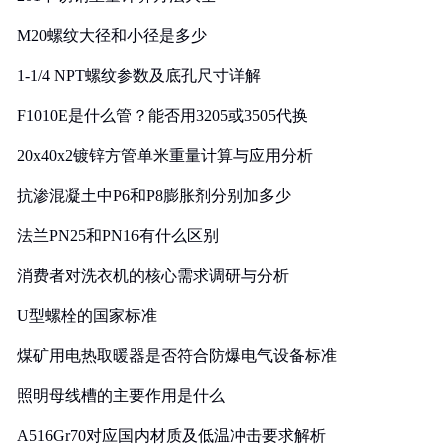
M20螺纹大径和小径是多少
1-1/4 NPT螺纹参数及底孔尺寸详解
F1010E是什么管？能否用3205或3505代换
20x40x2镀锌方管单米重量计算与应用分析
抗渗混凝土中P6和P8膨胀剂分别加多少
法兰PN25和PN16有什么区别
消费者对洗衣机的核心需求调研与分析
U型螺栓的国家标准
煤矿用电热取暖器是否符合防爆电气设备标准
照明母线槽的主要作用是什么
A516Gr70对应国内材质及低温冲击要求解析