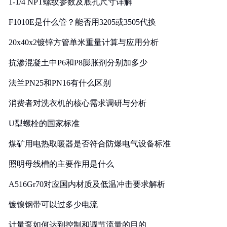
1-1/4 NPT螺纹参数及底孔尺寸详解
F1010E是什么管？能否用3205或3505代换
20x40x2镀锌方管单米重量计算与应用分析
抗渗混凝土中P6和P8膨胀剂分别加多少
法兰PN25和PN16有什么区别
消费者对洗衣机的核心需求调研与分析
U型螺栓的国家标准
煤矿用电热取暖器是否符合防爆电气设备标准
照明母线槽的主要作用是什么
A516Gr70对应国内材质及低温冲击要求解析
镀镍钢带可以过多少电流
计量泵如何达到控制和调节流量的目的