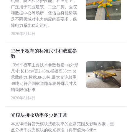
机械、防火和防护性能。在应用上，
广泛用于商业建筑、工业厂房、医院
和数据中心等场所，凭借自身优势满
足不同领域对电力供应的高要求，保
障电力系统稳定运行。
2026年8月4日
13米平板车的标准尺寸和载重参
数
13米平板车主要技术参数包括: a)外形
尺寸:长13m×宽2.45m,栏板高55cm b)
承载能力:标载30-35吨,最大允许总重
49吨 c)符合国家道路车辆外廓尺寸及
轴荷限值标准
2026年8月4日
光模块接收功率多少是正常
本文详细解答光模块接收功率的正常范围及影响因素，重
点分析千兆光模块的收光标准（典型值为-3dBm