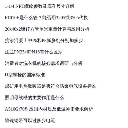
1-1/4 NPT螺纹参数及底孔尺寸详解
F1010E是什么管？能否用3205或3505代换
20x40x2镀锌方管单米重量计算与应用分析
抗渗混凝土中P6和P8膨胀剂分别加多少
法兰PN25和PN16有什么区别
消费者对洗衣机的核心需求调研与分析
U型螺栓的国家标准
煤矿用电热取暖器是否符合防爆电气设备标准
照明母线槽的主要作用是什么
A516Gr70对应国内材质及低温冲击要求解析
镀镍钢带可以过多少电流