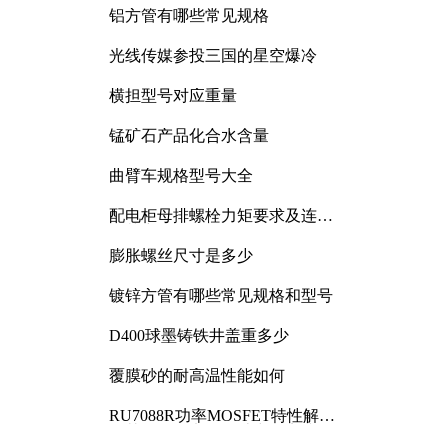
铝方管有哪些常见规格
光线传媒参投三国的星空爆冷
横担型号对应重量
锰矿石产品化合水含量
曲臂车规格型号大全
配电柜母排螺栓力矩要求及连接
规范详解
膨胀螺丝尺寸是多少
镀锌方管有哪些常见规格和型号
D400球墨铸铁井盖重多少
覆膜砂的耐高温性能如何
RU7088R功率MOSFET特性解析
及其在可调电源设计中的实践