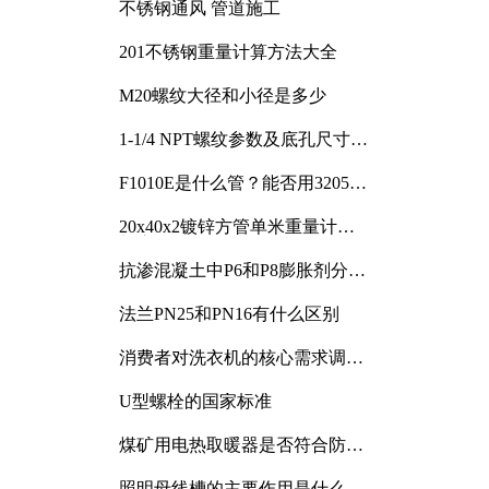
不锈钢通风 管道施工
201不锈钢重量计算方法大全
M20螺纹大径和小径是多少
1-1/4 NPT螺纹参数及底孔尺寸详
解
F1010E是什么管？能否用3205或
3505代换
20x40x2镀锌方管单米重量计算
与应用分析
抗渗混凝土中P6和P8膨胀剂分别
加多少
法兰PN25和PN16有什么区别
消费者对洗衣机的核心需求调研
与分析
U型螺栓的国家标准
煤矿用电热取暖器是否符合防爆
电气设备标准
照明母线槽的主要作用是什么