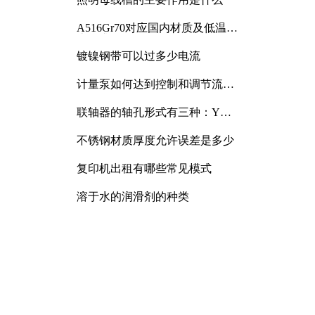
A516Gr70对应国内材质及低温冲
击要求解析
镀镍钢带可以过多少电流
计量泵如何达到控制和调节流量
的目的
联轴器的轴孔形式有三种：Y
型、J型、Z型
不锈钢材质厚度允许误差是多少
复印机出租有哪些常见模式
溶于水的润滑剂的种类