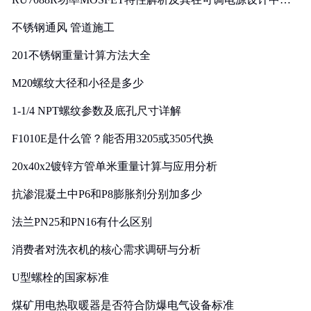
实践
不锈钢通风 管道施工
201不锈钢重量计算方法大全
M20螺纹大径和小径是多少
1-1/4 NPT螺纹参数及底孔尺寸详解
F1010E是什么管？能否用3205或3505代换
20x40x2镀锌方管单米重量计算与应用分析
抗渗混凝土中P6和P8膨胀剂分别加多少
法兰PN25和PN16有什么区别
消费者对洗衣机的核心需求调研与分析
U型螺栓的国家标准
煤矿用电热取暖器是否符合防爆电气设备标准