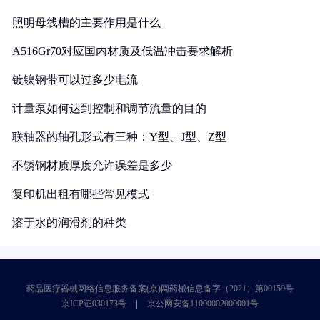
照明母线槽的主要作用是什么
A516Gr70对应国内材质及低温冲击要求解析
镀镍钢带可以过多少电流
计量泵如何达到控制和调节流量的目的
联轴器的轴孔形式有三种：Y型、J型、Z型
不锈钢材质厚度允许误差是多少
复印机出租有哪些常见模式
溶于水的润滑剂的种类
药品医疗器械网络信息服务备案(京)网药械信息备字（2021）第00159号
京ICP证030173号
京公网安备11000002000001号