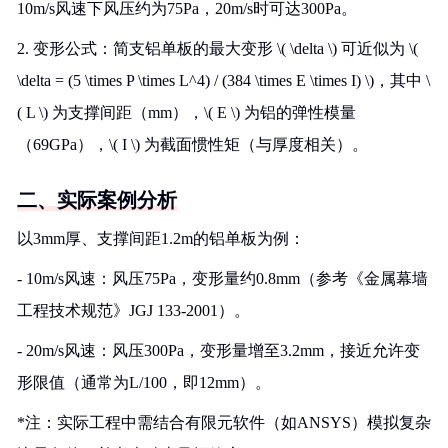
10m/s风速下风压约为75Pa，20m/s时可达300Pa。
2. 变形公式：简支铝单板的最大变形 \( \delta \) 可近似为 \(
\delta = (5 \times P \times L^4) / (384 \times E \times I) \)，其中 \
( L \) 为支撑间距（mm），\( E \) 为铝的弹性模量
（69GPa），\( I \) 为截面惯性矩（与厚度相关）。
二、实际案例分析
以3mm厚、支撑间距1.2m的铝单板为例：
- 10m/s风速：风压75Pa，变形量约0.8mm（参考《金属幕墙
工程技术规范》JGJ 133-2001）。
- 20m/s风速：风压300Pa，变形量增至3.2mm，接近允许变
形限值（通常为L/100，即12mm）。
*注：实际工程中需结合有限元软件（如ANSYS）模拟复杂