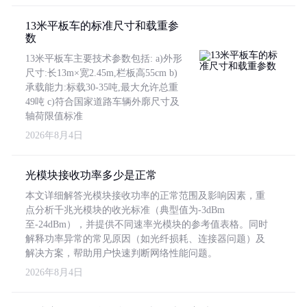
13米平板车的标准尺寸和载重参
数
13米平板车主要技术参数包括: a)外形
尺寸:长13m×宽2.45m,栏板高55cm b)
承载能力:标载30-35吨,最大允许总重
49吨 c)符合国家道路车辆外廓尺寸及
轴荷限值标准
2026年8月4日
光模块接收功率多少是正常
本文详细解答光模块接收功率的正常范围及影响因素，重
点分析千兆光模块的收光标准（典型值为-3dBm
至-24dBm），并提供不同速率光模块的参考值表格。同时
解释功率异常的常见原因（如光纤损耗、连接器问题）及
解决方案，帮助用户快速判断网络性能问题。
2026年8月4日