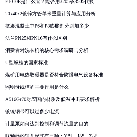
F1010E是什么管？能否用3205或3505代换
20x40x2镀锌方管单米重量计算与应用分析
抗渗混凝土中P6和P8膨胀剂分别加多少
法兰PN25和PN16有什么区别
消费者对洗衣机的核心需求调研与分析
U型螺栓的国家标准
煤矿用电热取暖器是否符合防爆电气设备标准
照明母线槽的主要作用是什么
A516Gr70对应国内材质及低温冲击要求解析
镀镍钢带可以过多少电流
计量泵如何达到控制和调节流量的目的
联轴器的轴孔形式有三种：Y型、J型、Z型