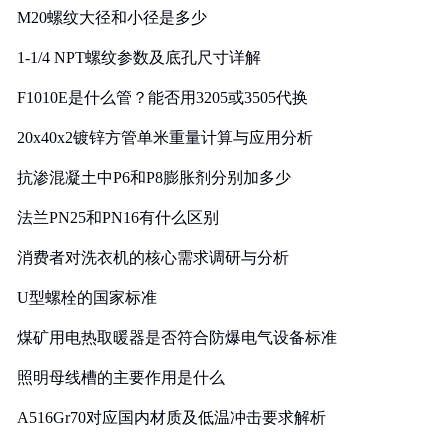
M20螺纹大径和小径是多少
1-1/4 NPT螺纹参数及底孔尺寸详解
F1010E是什么管？能否用3205或3505代换
20x40x2镀锌方管单米重量计算与应用分析
抗渗混凝土中P6和P8膨胀剂分别加多少
法兰PN25和PN16有什么区别
消费者对洗衣机的核心需求调研与分析
U型螺栓的国家标准
煤矿用电热取暖器是否符合防爆电气设备标准
照明母线槽的主要作用是什么
A516Gr70对应国内材质及低温冲击要求解析