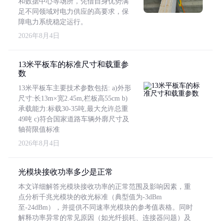
和数据中心等场所，凭借自身优势满
足不同领域对电力供应的高要求，保
障电力系统稳定运行。
2026年8月4日
13米平板车的标准尺寸和载重参
数
13米平板车主要技术参数包括: a)外形
尺寸:长13m×宽2.45m,栏板高55cm b)
承载能力:标载30-35吨,最大允许总重
49吨 c)符合国家道路车辆外廓尺寸及
轴荷限值标准
2026年8月4日
光模块接收功率多少是正常
本文详细解答光模块接收功率的正常范围及影响因素，重
点分析千兆光模块的收光标准（典型值为-3dBm
至-24dBm），并提供不同速率光模块的参考值表格。同时
解释功率异常的常见原因（如光纤损耗、连接器问题）及