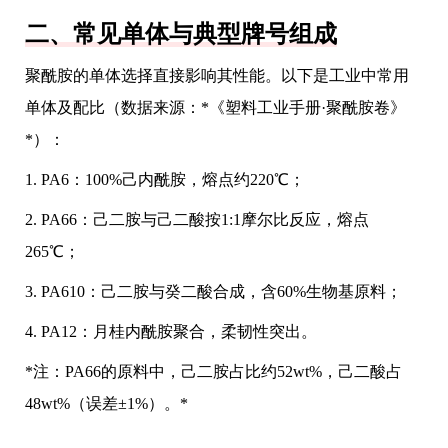
二、常见单体与典型牌号组成
聚酰胺的单体选择直接影响其性能。以下是工业中常用
单体及配比（数据来源：*《塑料工业手册·聚酰胺卷》
*）：
1. PA6：100%己内酰胺，熔点约220℃；
2. PA66：己二胺与己二酸按1:1摩尔比反应，熔点
265℃；
3. PA610：己二胺与癸二酸合成，含60%生物基原料；
4. PA12：月桂内酰胺聚合，柔韧性突出。
*注：PA66的原料中，己二胺占比约52wt%，己二酸占
48wt%（误差±1%）。*