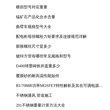
横担型号对应重量
锰矿石产品化合水含量
曲臂车规格型号大全
配电柜母排螺栓力矩要求及连接规范详解
膨胀螺丝尺寸是多少
镀锌方管有哪些常见规格和型号
D400球墨铸铁井盖重多少
覆膜砂的耐高温性能如何
RU7088R功率MOSFET特性解析及其在可调电源设
计中的实践
不锈钢通风 管道施工
201不锈钢重量计算方法大全