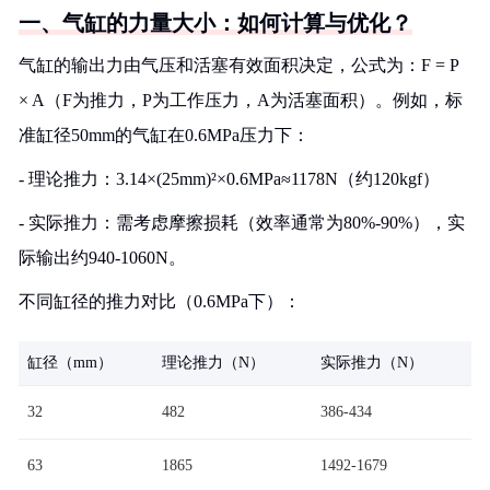
一、气缸的力量大小：如何计算与优化？
气缸的输出力由气压和活塞有效面积决定，公式为：F = P
× A（F为推力，P为工作压力，A为活塞面积）。例如，标
准缸径50mm的气缸在0.6MPa压力下：
- 理论推力：3.14×(25mm)²×0.6MPa≈1178N（约120kgf）
- 实际推力：需考虑摩擦损耗（效率通常为80%-90%），实
际输出约940-1060N。
不同缸径的推力对比（0.6MPa下）：
缸径（mm）
理论推力（N）
实际推力（N）
32
482
386-434
63
1865
1492-1679