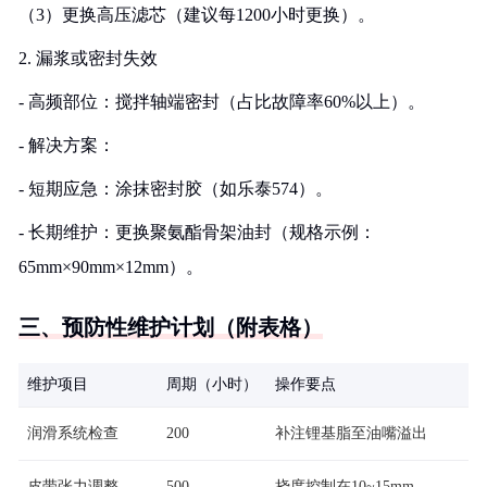
（3）更换高压滤芯（建议每1200小时更换）。
2. 漏浆或密封失效
- 高频部位：搅拌轴端密封（占比故障率60%以上）。
- 解决方案：
- 短期应急：涂抹密封胶（如乐泰574）。
- 长期维护：更换聚氨酯骨架油封（规格示例：
65mm×90mm×12mm）。
三、预防性维护计划（附表格）
维护项目
周期（小时）
操作要点
润滑系统检查
200
补注锂基脂至油嘴溢出
皮带张力调整
500
挠度控制在10~15mm