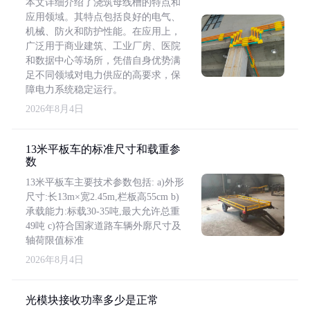
本文详细介绍了浇筑母线槽的特点和
应用领域。其特点包括良好的电气、
机械、防火和防护性能。在应用上，
广泛用于商业建筑、工业厂房、医院
和数据中心等场所，凭借自身优势满
足不同领域对电力供应的高要求，保
障电力系统稳定运行。
2026年8月4日
13米平板车的标准尺寸和载重参
数
13米平板车主要技术参数包括: a)外形
尺寸:长13m×宽2.45m,栏板高55cm b)
承载能力:标载30-35吨,最大允许总重
49吨 c)符合国家道路车辆外廓尺寸及
轴荷限值标准
2026年8月4日
光模块接收功率多少是正常