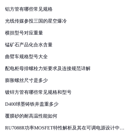
铝方管有哪些常见规格
光线传媒参投三国的星空爆冷
横担型号对应重量
锰矿石产品化合水含量
曲臂车规格型号大全
配电柜母排螺栓力矩要求及连接规范详解
膨胀螺丝尺寸是多少
镀锌方管有哪些常见规格和型号
D400球墨铸铁井盖重多少
覆膜砂的耐高温性能如何
RU7088R功率MOSFET特性解析及其在可调电源设计中的
实践