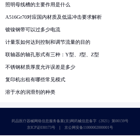
照明母线槽的主要作用是什么
A516Gr70对应国内材质及低温冲击要求解析
镀镍钢带可以过多少电流
计量泵如何达到控制和调节流量的目的
联轴器的轴孔形式有三种：Y型、J型、Z型
不锈钢材质厚度允许误差是多少
复印机出租有哪些常见模式
溶于水的润滑剂的种类
药品医疗器械网络信息服务备案(京)网药械信息备字（2021）第00159号
京ICP证030173号
京公网安备11000002000001号