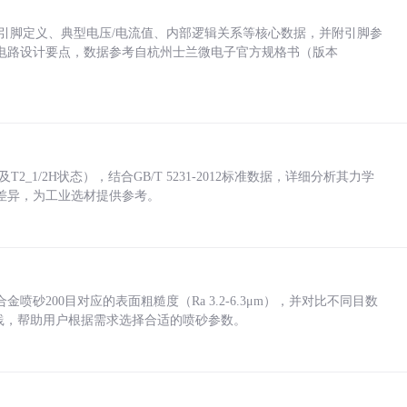
括各引脚定义、典型电压/电流值、内部逻辑关系等核心数据，并附引脚参
电路设计要点，数据参考自杭州士兰微电子官方规格书（版本
_1/2H状态），结合GB/T 5231-2012标准数据，详细分析其力学
差异，为工业选材提供参考。
砂200目对应的表面粗糙度（Ra 3.2-6.3μm），并对比不同目数
业实践，帮助用户根据需求选择合适的喷砂参数。