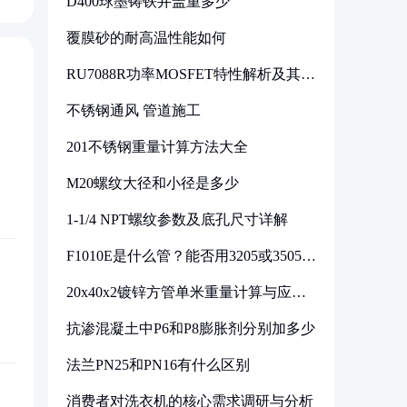
D400球墨铸铁井盖重多少
覆膜砂的耐高温性能如何
RU7088R功率MOSFET特性解析及其在
可调电源设计中的实践
不锈钢通风 管道施工
201不锈钢重量计算方法大全
M20螺纹大径和小径是多少
1-1/4 NPT螺纹参数及底孔尺寸详解
F1010E是什么管？能否用3205或3505代
换
20x40x2镀锌方管单米重量计算与应用
分析
抗渗混凝土中P6和P8膨胀剂分别加多少
法兰PN25和PN16有什么区别
消费者对洗衣机的核心需求调研与分析