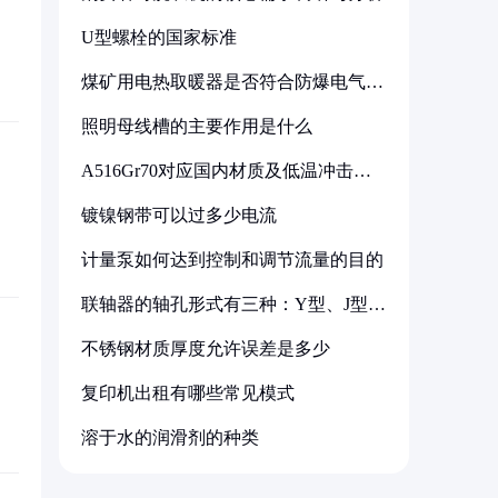
U型螺栓的国家标准
煤矿用电热取暖器是否符合防爆电气设
备标准
照明母线槽的主要作用是什么
A516Gr70对应国内材质及低温冲击要
求解析
镀镍钢带可以过多少电流
计量泵如何达到控制和调节流量的目的
联轴器的轴孔形式有三种：Y型、J型、
Z型
不锈钢材质厚度允许误差是多少
复印机出租有哪些常见模式
溶于水的润滑剂的种类