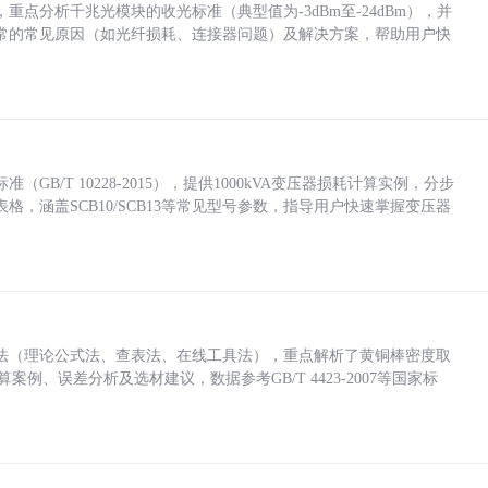
点分析千兆光模块的收光标准（典型值为-3dBm至-24dBm），并
常的常见原因（如光纤损耗、连接器问题）及解决方案，帮助用户快
/T 10228-2015），提供1000kVA变压器损耗计算实例，分步
，涵盖SCB10/SCB13等常见型号参数，指导用户快速掌握变压器
法（理论公式法、查表法、在线工具法），重点解析了黄铜棒密度取
计算案例、误差分析及选材建议，数据参考GB/T 4423-2007等国家标