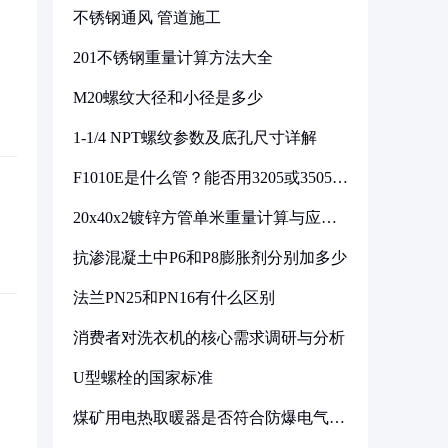
不锈钢通风 管道施工
201不锈钢重量计算方法大全
M20螺纹大径和小径是多少
1-1/4 NPT螺纹参数及底孔尺寸详解
F1010E是什么管？能否用3205或3505代
换
20x40x2镀锌方管单米重量计算与应用
分析
抗渗混凝土中P6和P8膨胀剂分别加多少
法兰PN25和PN16有什么区别
消费者对洗衣机的核心需求调研与分析
U型螺栓的国家标准
煤矿用电热取暖器是否符合防爆电气设
备标准