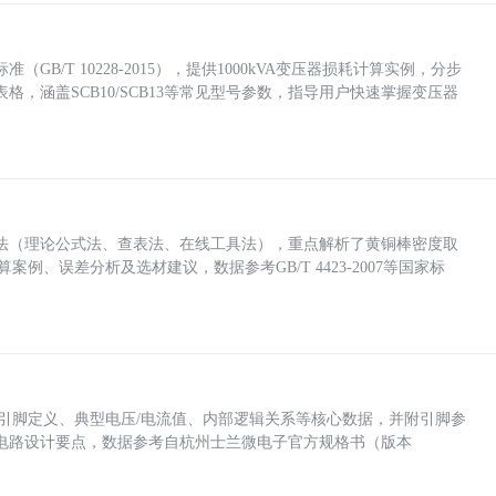
/T 10228-2015），提供1000kVA变压器损耗计算实例，分步
，涵盖SCB10/SCB13等常见型号参数，指导用户快速掌握变压器
法（理论公式法、查表法、在线工具法），重点解析了黄铜棒密度取
计算案例、误差分析及选材建议，数据参考GB/T 4423-2007等国家标
括各引脚定义、典型电压/电流值、内部逻辑关系等核心数据，并附引脚参
电路设计要点，数据参考自杭州士兰微电子官方规格书（版本