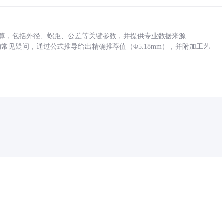
底孔计算，包括外径、螺距、公差等关键参数，并提供专业数据来源
孔尺寸的常见疑问，通过公式推导给出精确推荐值（Φ5.18mm），并附加工艺
药品医疗器械网络信息服务备案(京)网药械信息备字（2021）第00159号
京ICP证030173号
京公网安备11000002000001号