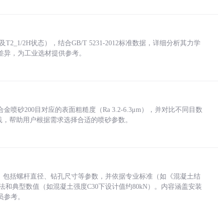
_1/2H状态），结合GB/T 5231-2012标准数据，详细分析其力学
差异，为工业选材提供参考。
砂200目对应的表面粗糙度（Ra 3.2-6.3μm），并对比不同目数
业实践，帮助用户根据需求选择合适的喷砂参数。
力，包括螺杆直径、钻孔尺寸等参数，并依据专业标准（如《混凝土结
方法和典型数值（如混凝土强度C30下设计值约80kN）。内容涵盖安装
员参考。