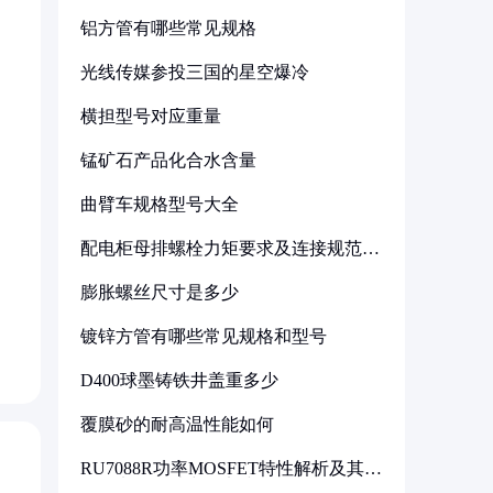
铝方管有哪些常见规格
光线传媒参投三国的星空爆冷
。
横担型号对应重量
锰矿石产品化合水含量
曲臂车规格型号大全
配电柜母排螺栓力矩要求及连接规范详
解
膨胀螺丝尺寸是多少
镀锌方管有哪些常见规格和型号
D400球墨铸铁井盖重多少
覆膜砂的耐高温性能如何
RU7088R功率MOSFET特性解析及其在
可调电源设计中的实践