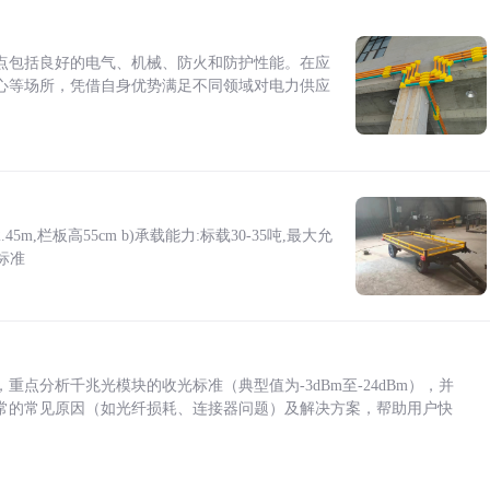
点包括良好的电气、机械、防火和防护性能。在应
心等场所，凭借自身优势满足不同领域对电力供应
5m,栏板高55cm b)承载能力:标载30-35吨,最大允
标准
点分析千兆光模块的收光标准（典型值为-3dBm至-24dBm），并
常的常见原因（如光纤损耗、连接器问题）及解决方案，帮助用户快