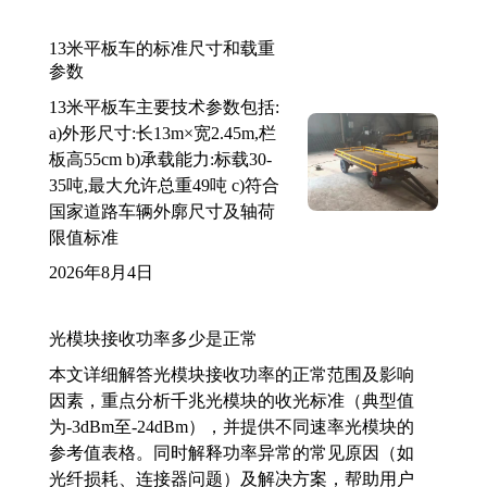
13米平板车的标准尺寸和载重
参数
13米平板车主要技术参数包括:
a)外形尺寸:长13m×宽2.45m,栏
板高55cm b)承载能力:标载30-
35吨,最大允许总重49吨 c)符合
国家道路车辆外廓尺寸及轴荷
限值标准
2026年8月4日
光模块接收功率多少是正常
本文详细解答光模块接收功率的正常范围及影响
因素，重点分析千兆光模块的收光标准（典型值
为-3dBm至-24dBm），并提供不同速率光模块的
参考值表格。同时解释功率异常的常见原因（如
光纤损耗、连接器问题）及解决方案，帮助用户