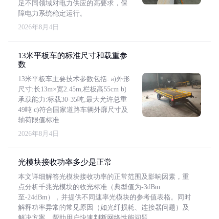
足不同领域对电力供应的高要求，保
障电力系统稳定运行。
2026年8月4日
13米平板车的标准尺寸和载重参
数
13米平板车主要技术参数包括: a)外形
尺寸:长13m×宽2.45m,栏板高55cm b)
承载能力:标载30-35吨,最大允许总重
49吨 c)符合国家道路车辆外廓尺寸及
轴荷限值标准
2026年8月4日
光模块接收功率多少是正常
本文详细解答光模块接收功率的正常范围及影响因素，重
点分析千兆光模块的收光标准（典型值为-3dBm
至-24dBm），并提供不同速率光模块的参考值表格。同时
解释功率异常的常见原因（如光纤损耗、连接器问题）及
解决方案，帮助用户快速判断网络性能问题。