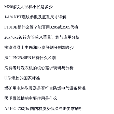
M20螺纹大径和小径是多少
1-1/4 NPT螺纹参数及底孔尺寸详解
F1010E是什么管？能否用3205或3505代换
20x40x2镀锌方管单米重量计算与应用分析
抗渗混凝土中P6和P8膨胀剂分别加多少
法兰PN25和PN16有什么区别
消费者对洗衣机的核心需求调研与分析
U型螺栓的国家标准
煤矿用电热取暖器是否符合防爆电气设备标准
照明母线槽的主要作用是什么
A516Gr70对应国内材质及低温冲击要求解析