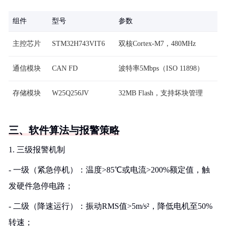
组件
型号
参数
主控芯片
STM32H743VIT6
双核Cortex-M7，480MHz
通信模块
CAN FD
波特率5Mbps（ISO 11898）
存储模块
W25Q256JV
32MB Flash，支持坏块管理
三、软件算法与报警策略
1. 三级报警机制
- 一级（紧急停机）：温度>85℃或电流>200%额定值，触
发硬件急停电路；
- 二级（降速运行）：振动RMS值>5m/s²，降低电机至50%
转速；