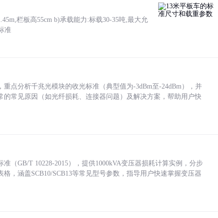
5m,栏板高55cm b)承载能力:标载30-35吨,最大允
标准
点分析千兆光模块的收光标准（典型值为-3dBm至-24dBm），并
常的常见原因（如光纤损耗、连接器问题）及解决方案，帮助用户快
/T 10228-2015），提供1000kVA变压器损耗计算实例，分步
，涵盖SCB10/SCB13等常见型号参数，指导用户快速掌握变压器