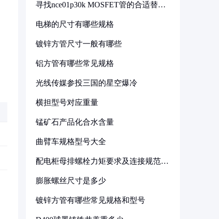
寻找nce01p30k MOSFET管的合适替代
型号
电梯的尺寸有哪些规格
镀锌方管尺寸一般有哪些
铝方管有哪些常见规格
光线传媒参投三国的星空爆冷
横担型号对应重量
锰矿石产品化合水含量
曲臂车规格型号大全
配电柜母排螺栓力矩要求及连接规范详
解
膨胀螺丝尺寸是多少
镀锌方管有哪些常见规格和型号