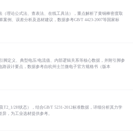
法（理论公式法、查表法、在线工具法），重点解析了黄铜棒密度取
计算案例、误差分析及选材建议，数据参考GB/T 4423-2007等国家标
括各引脚定义、典型电压/电流值、内部逻辑关系等核心数据，并附引脚参
电路设计要点，数据参考自杭州士兰微电子官方规格书（版本
_1/2H状态），结合GB/T 5231-2012标准数据，详细分析其力学
差异，为工业选材提供参考。