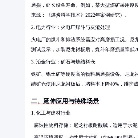
磨损，延长设备寿命。例如，某大型煤矿采用厚度
来源：《煤炭科学技术》2022年案例研究）。
2. 电力行业：火电厂煤斗与灰渣处理
火电厂的煤斗和排渣系统需应对高磨损工况。尼
测试显示，加装尼龙衬板后，煤斗年磨损量降低70
3. 冶金行业：矿石与烧结料仓
铁矿、铝土矿等硬度高的物料易磨损设备。尼龙
结矿仓使用尼龙衬板后，堵料率下降40%，维护成
二、延伸应用与特殊场景
1. 化工与建材行业
- 腐蚀性物料存储：尼龙衬板耐酸碱，适用于水
- 高温环境适配：改性尼龙衬板（如MC901型号）