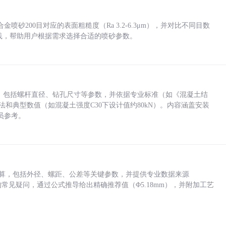
砂200目对应的表面粗糙度（Ra 3.2-6.3μm），并对比不同目数
业实践，帮助用户根据需求选择合适的喷砂参数。
力，包括螺杆直径、钻孔尺寸等参数，并依据专业标准（如《混凝土结
方法和典型数值（如混凝土强度C30下设计值约80kN）。内容涵盖安装
员参考。
底孔计算，包括外径、螺距、公差等关键参数，并提供专业数据来源
孔尺寸的常见疑问，通过公式推导给出精确推荐值（Φ5.18mm），并附加工艺