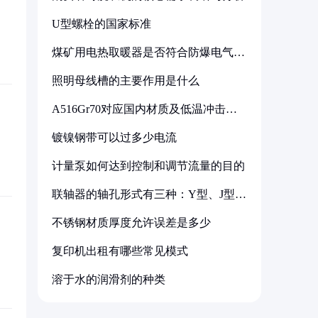
U型螺栓的国家标准
煤矿用电热取暖器是否符合防爆电气设
备标准
照明母线槽的主要作用是什么
A516Gr70对应国内材质及低温冲击要
求解析
镀镍钢带可以过多少电流
计量泵如何达到控制和调节流量的目的
联轴器的轴孔形式有三种：Y型、J型、
Z型
不锈钢材质厚度允许误差是多少
复印机出租有哪些常见模式
溶于水的润滑剂的种类