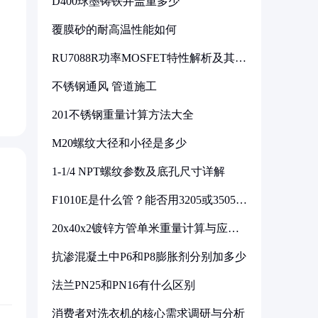
D400球墨铸铁井盖重多少
覆膜砂的耐高温性能如何
RU7088R功率MOSFET特性解析及其在
可调电源设计中的实践
不锈钢通风 管道施工
201不锈钢重量计算方法大全
M20螺纹大径和小径是多少
1-1/4 NPT螺纹参数及底孔尺寸详解
F1010E是什么管？能否用3205或3505代
换
20x40x2镀锌方管单米重量计算与应用
分析
抗渗混凝土中P6和P8膨胀剂分别加多少
法兰PN25和PN16有什么区别
消费者对洗衣机的核心需求调研与分析