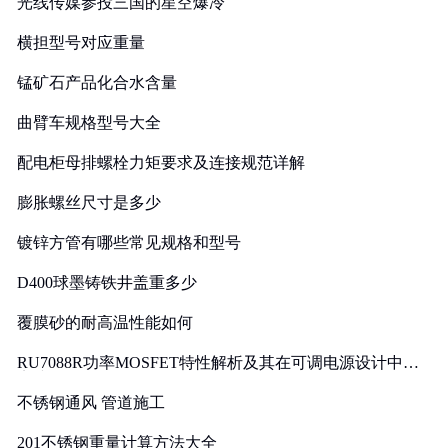
光线传媒参投三国的星空爆冷
横担型号对应重量
锰矿石产品化合水含量
曲臂车规格型号大全
配电柜母排螺栓力矩要求及连接规范详解
膨胀螺丝尺寸是多少
镀锌方管有哪些常见规格和型号
D400球墨铸铁井盖重多少
覆膜砂的耐高温性能如何
RU7088R功率MOSFET特性解析及其在可调电源设计中的
实践
不锈钢通风 管道施工
201不锈钢重量计算方法大全