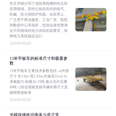
本文详细介绍了浇筑母线槽的特点和
应用领域。其特点包括良好的电气、
机械、防火和防护性能。在应用上，
广泛用于商业建筑、工业厂房、医院
和数据中心等场所，凭借自身优势满
足不同领域对电力供应的高要求，保
障电力系统稳定运行。
2026年8月4日
13米平板车的标准尺寸和载重参
数
13米平板车主要技术参数包括: a)外形
尺寸:长13m×宽2.45m,栏板高55cm b)
承载能力:标载30-35吨,最大允许总重
49吨 c)符合国家道路车辆外廓尺寸及
轴荷限值标准
2026年8月4日
光模块接收功率多少是正常