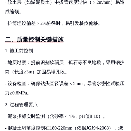
- 软土层（如淤泥质土）中拔管速度过快（＞2m/min）易造
成缩颈。
- 护筒埋设偏差＞2%桩径时，易引发桩位偏移。
二、质量控制关键措施
1. 施工前控制
- 地层勘察：提前识别软弱层、孤石等不良地质，采用钢护
筒（长度≥3m）加固易塌孔段。
- 设备检查：确保钻头直径误差＜5mm，导管水密性试验压
力≥0.6MPa。
2. 过程管理要点
- 泥浆指标实时监测（含砂率＜4%，pH值8-10）。
- 混凝土坍落度控制在180-220mm（依据JGJ94-2008），浇