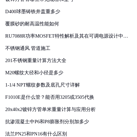
D400球墨铸铁井盖重多少
覆膜砂的耐高温性能如何
RU7088R功率MOSFET特性解析及其在可调电源设计中的
实践
不锈钢通风 管道施工
201不锈钢重量计算方法大全
M20螺纹大径和小径是多少
1-1/4 NPT螺纹参数及底孔尺寸详解
F1010E是什么管？能否用3205或3505代换
20x40x2镀锌方管单米重量计算与应用分析
抗渗混凝土中P6和P8膨胀剂分别加多少
法兰PN25和PN16有什么区别