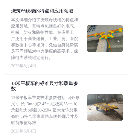
浇筑母线槽的特点和应用领域
本文详细介绍了浇筑母线槽的特点和
应用领域。其特点包括良好的电气、
机械、防火和防护性能。在应用上，
广泛用于商业建筑、工业厂房、医院
和数据中心等场所，凭借自身优势满
足不同领域对电力供应的高要求，保
障电力系统稳定运行。
2026年8月4日
13米平板车的标准尺寸和载重参
数
13米平板车主要技术参数包括: a)外形
尺寸:长13m×宽2.45m,栏板高55cm b)
承载能力:标载30-35吨,最大允许总重
49吨 c)符合国家道路车辆外廓尺寸及
轴荷限值标准
2026年8月4日