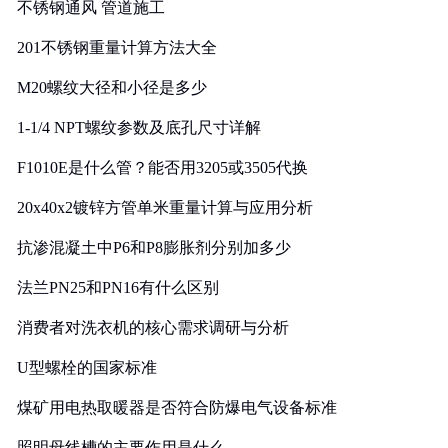
不锈钢通风 管道施工
201不锈钢重量计算方法大全
M20螺纹大径和小径是多少
1-1/4 NPT螺纹参数及底孔尺寸详解
F1010E是什么管？能否用3205或3505代换
20x40x2镀锌方管单米重量计算与应用分析
抗渗混凝土中P6和P8膨胀剂分别加多少
法兰PN25和PN16有什么区别
消费者对洗衣机的核心需求调研与分析
U型螺栓的国家标准
煤矿用电热取暖器是否符合防爆电气设备标准
照明母线槽的主要作用是什么