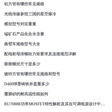
铝方管有哪些常见规格
光线传媒参投三国的星空爆冷
横担型号对应重量
锰矿石产品化合水含量
曲臂车规格型号大全
配电柜母排螺栓力矩要求及连接规范详解
膨胀螺丝尺寸是多少
镀锌方管有哪些常见规格和型号
D400球墨铸铁井盖重多少
覆膜砂的耐高温性能如何
RU7088R功率MOSFET特性解析及其在可调电源设计中的
实践