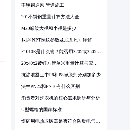
不锈钢通风 管道施工
201不锈钢重量计算方法大全
M20螺纹大径和小径是多少
1-1/4 NPT螺纹参数及底孔尺寸详解
F1010E是什么管？能否用3205或3505代
换
20x40x2镀锌方管单米重量计算与应用
分析
抗渗混凝土中P6和P8膨胀剂分别加多少
法兰PN25和PN16有什么区别
消费者对洗衣机的核心需求调研与分析
U型螺栓的国家标准
煤矿用电热取暖器是否符合防爆电气设
备标准