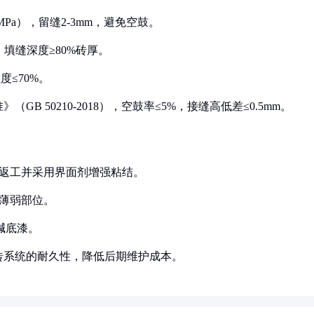
MPa），留缝2-3mm，避免空鼓。
，填缝深度≥80%砖厚。
度≤70%。
B 50210-2018），空鼓率≤5%，接缝高低差≤0.5mm。
需返工并采用界面剂增强粘结。
等薄弱部位。
防碱底漆。
砖系统的耐久性，降低后期维护成本。