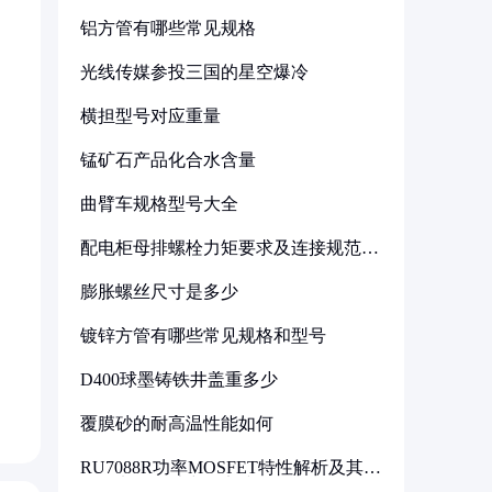
铝方管有哪些常见规格
光线传媒参投三国的星空爆冷
横担型号对应重量
锰矿石产品化合水含量
曲臂车规格型号大全
配电柜母排螺栓力矩要求及连接规范详
解
膨胀螺丝尺寸是多少
镀锌方管有哪些常见规格和型号
D400球墨铸铁井盖重多少
覆膜砂的耐高温性能如何
RU7088R功率MOSFET特性解析及其在
可调电源设计中的实践