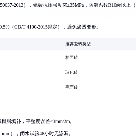
0037-2013），瓷砖抗压强度需≥35MPa，防滑系数R10级以上
%（GB/T 4100-2015规定），避免渗透变形。
推荐瓷砖类型
釉面砖
玻化砖
毛面砖
树脂填补，平整度误差≤3mm/2m。
.5mm），闭水试验48小时无渗漏。