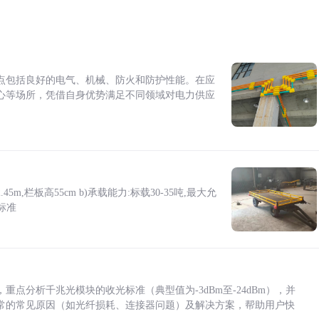
点包括良好的电气、机械、防火和防护性能。在应
心等场所，凭借自身优势满足不同领域对电力供应
5m,栏板高55cm b)承载能力:标载30-35吨,最大允
标准
点分析千兆光模块的收光标准（典型值为-3dBm至-24dBm），并
常的常见原因（如光纤损耗、连接器问题）及解决方案，帮助用户快