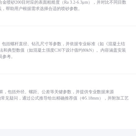
砂200目对应的表面粗糙度（Ra 3.2-6.3μm），并对比不同目数
业实践，帮助用户根据需求选择合适的喷砂参数。
力，包括螺杆直径、钻孔尺寸等参数，并依据专业标准（如《混凝土结
方法和典型数值（如混凝土强度C30下设计值约80kN）。内容涵盖安装
员参考。
底孔计算，包括外径、螺距、公差等关键参数，并提供专业数据来源
孔尺寸的常见疑问，通过公式推导给出精确推荐值（Φ5.18mm），并附加工艺