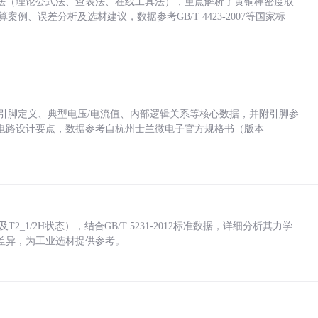
法（理论公式法、查表法、在线工具法），重点解析了黄铜棒密度取
计算案例、误差分析及选材建议，数据参考GB/T 4423-2007等国家标
括各引脚定义、典型电压/电流值、内部逻辑关系等核心数据，并附引脚参
电路设计要点，数据参考自杭州士兰微电子官方规格书（版本
_1/2H状态），结合GB/T 5231-2012标准数据，详细分析其力学
差异，为工业选材提供参考。