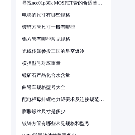
寻找nce01p30k MOSFET管的合适替代
型号
电梯的尺寸有哪些规格
镀锌方管尺寸一般有哪些
铝方管有哪些常见规格
光线传媒参投三国的星空爆冷
横担型号对应重量
锰矿石产品化合水含量
曲臂车规格型号大全
配电柜母排螺栓力矩要求及连接规范详
解
膨胀螺丝尺寸是多少
镀锌方管有哪些常见规格和型号