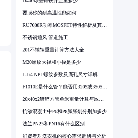
D400球墨铸铁井盖重多少
覆膜砂的耐高温性能如何
RU7088R功率MOSFET特性解析及其在
可调电源设计中的实践
不锈钢通风 管道施工
201不锈钢重量计算方法大全
M20螺纹大径和小径是多少
1-1/4 NPT螺纹参数及底孔尺寸详解
F1010E是什么管？能否用3205或3505代
换
20x40x2镀锌方管单米重量计算与应用
分析
抗渗混凝土中P6和P8膨胀剂分别加多少
法兰PN25和PN16有什么区别
消费者对洗衣机的核心需求调研与分析