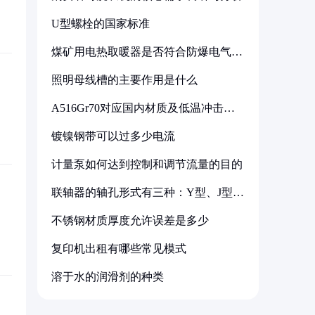
U型螺栓的国家标准
煤矿用电热取暖器是否符合防爆电气设
备标准
照明母线槽的主要作用是什么
A516Gr70对应国内材质及低温冲击要
求解析
镀镍钢带可以过多少电流
计量泵如何达到控制和调节流量的目的
联轴器的轴孔形式有三种：Y型、J型、
Z型
不锈钢材质厚度允许误差是多少
复印机出租有哪些常见模式
溶于水的润滑剂的种类