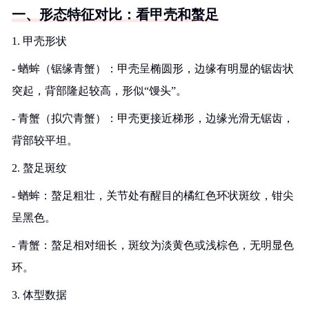
一、形态特征对比：看甲壳和螯足
1. 甲壳形状
- 蝤蛑（锯缘青蟹）：甲壳呈椭圆形，边缘有明显的锯齿状
突起，背部隆起较高，形似“馒头”。
- 青蟹（拟穴青蟹）：甲壳更接近梯形，边缘光滑无锯齿，
背部较平坦。
2. 螯足斑纹
- 蝤蛑：螯足粗壮，关节处有醒目的橘红色环状斑纹，钳尖
呈黑色。
- 青蟹：螯足相对细长，斑纹为淡黄色或浅棕色，无明显色
环。
3. 体型数据