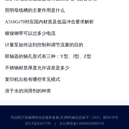
照明母线槽的主要作用是什么
A516Gr70对应国内材质及低温冲击要求解析
镀镍钢带可以过多少电流
计量泵如何达到控制和调节流量的目的
联轴器的轴孔形式有三种：Y型、J型、Z型
不锈钢材质厚度允许误差是多少
复印机出租有哪些常见模式
溶于水的润滑剂的种类
药品医疗器械网络信息服务备案(京)网药械信息备字（2021）第00159号
京ICP证030173号
京公网安备11000002000001号