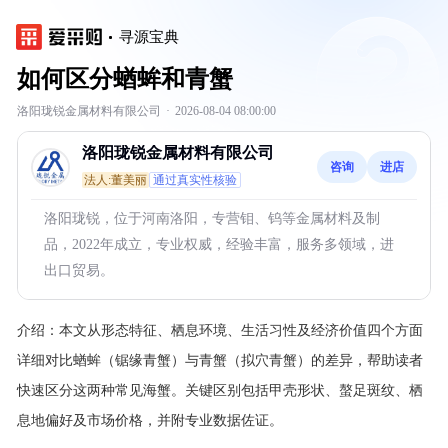
寻源宝典
如何区分蝤蛑和青蟹
洛阳珑锐金属材料有限公司
·
2026-08-04 08:00:00
洛阳珑锐金属材料有限公司
咨询
进店
法人:董美丽
通过真实性核验
洛阳珑锐，位于河南洛阳，专营钼、钨等金属材料及制
品，2022年成立，专业权威，经验丰富，服务多领域，进
出口贸易。
介绍：
本文从形态特征、栖息环境、生活习性及经济价值四个方面
详细对比蝤蛑（锯缘青蟹）与青蟹（拟穴青蟹）的差异，帮助读者
快速区分这两种常见海蟹。关键区别包括甲壳形状、螯足斑纹、栖
息地偏好及市场价格，并附专业数据佐证。