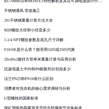
RU7088R功率MOSFET特性解析及其在可调电源设计中的
实践
不锈钢通风 管道施工
201不锈钢重量计算方法大全
M20螺纹大径和小径是多少
1-1/4 NPT螺纹参数及底孔尺寸详解
F1010E是什么管？能否用3205或3505代换
20x40x2镀锌方管单米重量计算与应用分析
抗渗混凝土中P6和P8膨胀剂分别加多少
法兰PN25和PN16有什么区别
消费者对洗衣机的核心需求调研与分析
U型螺栓的国家标准
煤矿用电热取暖器是否符合防爆电气设备标准