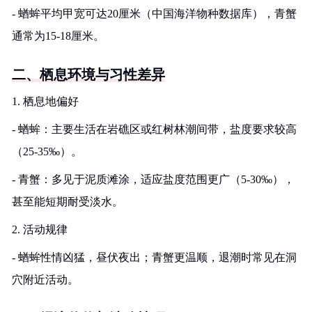
- 蝤蛑平均甲宽可达20厘米（中国海洋物种数据库），青蟹
通常为15-18厘米。
二、栖息环境与习性差异
1. 栖息地偏好
- 蝤蛑：主要生活在岩礁区或红树林潮间带，盐度要求较高
（25-35‰）。
- 青蟹：多见于泥质滩涂，适应盐度范围更广（5-30‰），
甚至能短期耐受淡水。
2. 活动规律
- 蝤蛑性情凶猛，昼伏夜出；青蟹更温顺，退潮时常见在洞
穴附近活动。