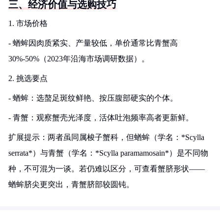
三、经济价值与选购技巧
1. 市场价格
- 蝤蛑因肉质紧实、产量较低，单价通常比青蟹高
30%-50%（2023年沿海市场调研数据）。
2. 挑选要点
- 蝤蛑：选螯足斑纹鲜艳、按压腹部硬实的个体。
- 青蟹：观察蟹壳光泽度，活体吐泡频率高者更新鲜。
扩展提示：两者虽同属梭子蟹科，但蝤蛑（学名：*Scylla
serrata*）与青蟹（学名：*Scylla paramamosain*）是不同物
种，不可混为一谈。若仍难以区分，可查看蟹脐形状——
蝤蛑脐尖更突出，青蟹脐部较圆钝。