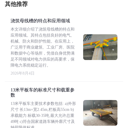
其他推荐
浇筑母线槽的特点和应用领域
本文详细介绍了浇筑母线槽的特点和
应用领域。其特点包括良好的电气、
机械、防火和防护性能。在应用上，
广泛用于商业建筑、工业厂房、医院
和数据中心等场所，凭借自身优势满
足不同领域对电力供应的高要求，保
障电力系统稳定运行。
2026年8月4日
13米平板车的标准尺寸和载重参
数
13米平板车主要技术参数包括: a)外形
尺寸:长13m×宽2.45m,栏板高55cm b)
承载能力:标载30-35吨,最大允许总重
49吨 c)符合国家道路车辆外廓尺寸及
轴荷限值标准