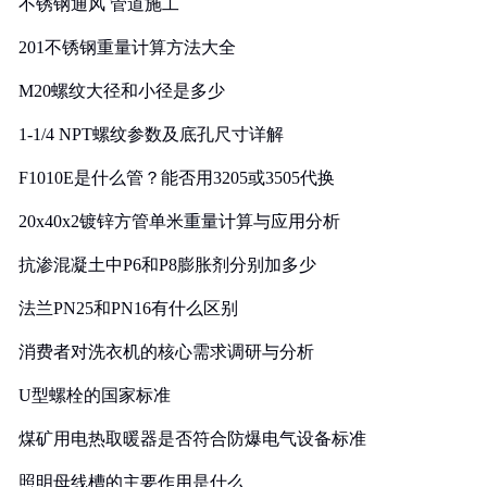
不锈钢通风 管道施工
201不锈钢重量计算方法大全
M20螺纹大径和小径是多少
1-1/4 NPT螺纹参数及底孔尺寸详解
F1010E是什么管？能否用3205或3505代换
20x40x2镀锌方管单米重量计算与应用分析
抗渗混凝土中P6和P8膨胀剂分别加多少
法兰PN25和PN16有什么区别
消费者对洗衣机的核心需求调研与分析
U型螺栓的国家标准
煤矿用电热取暖器是否符合防爆电气设备标准
照明母线槽的主要作用是什么