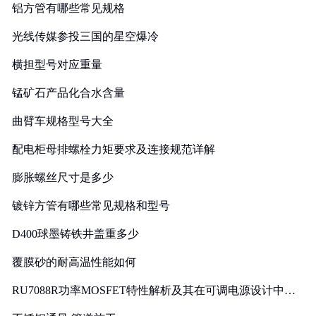
铝方管有哪些常见规格
光线传媒参投三国的星空爆冷
横担型号对应重量
锰矿石产品化合水含量
曲臂车规格型号大全
配电柜母排螺栓力矩要求及连接规范详解
膨胀螺丝尺寸是多少
镀锌方管有哪些常见规格和型号
D400球墨铸铁井盖重多少
覆膜砂的耐高温性能如何
RU7088R功率MOSFET特性解析及其在可调电源设计中的
实践