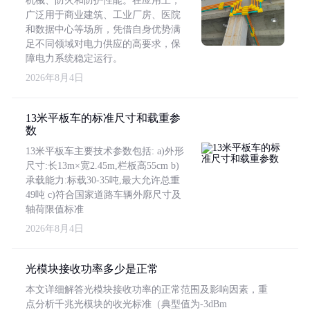
机械、防火和防护性能。在应用上，
广泛用于商业建筑、工业厂房、医院
和数据中心等场所，凭借自身优势满
足不同领域对电力供应的高要求，保
障电力系统稳定运行。
2026年8月4日
13米平板车的标准尺寸和载重参
数
13米平板车主要技术参数包括: a)外形
尺寸:长13m×宽2.45m,栏板高55cm b)
承载能力:标载30-35吨,最大允许总重
49吨 c)符合国家道路车辆外廓尺寸及
轴荷限值标准
2026年8月4日
光模块接收功率多少是正常
本文详细解答光模块接收功率的正常范围及影响因素，重
点分析千兆光模块的收光标准（典型值为-3dBm