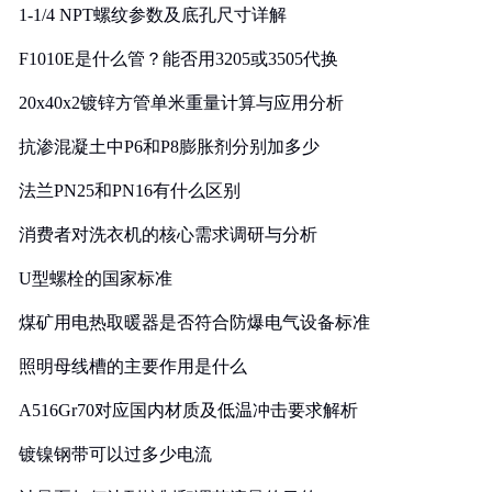
1-1/4 NPT螺纹参数及底孔尺寸详解
F1010E是什么管？能否用3205或3505代换
20x40x2镀锌方管单米重量计算与应用分析
抗渗混凝土中P6和P8膨胀剂分别加多少
法兰PN25和PN16有什么区别
消费者对洗衣机的核心需求调研与分析
U型螺栓的国家标准
煤矿用电热取暖器是否符合防爆电气设备标准
照明母线槽的主要作用是什么
A516Gr70对应国内材质及低温冲击要求解析
镀镍钢带可以过多少电流