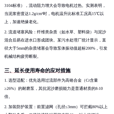
3104标准），流动阻力增大会导致电机过热。实测表明，
当泥浆密度达1.2g/cm³时，电机温升比标准工况高15℃以
上，加速绝缘老化。
2. 流道堵塞风险：纤维类杂质（如水草、塑料袋）与泥沙
混合后易在进水口形成团块。某污水处理厂统计显示，直
径大于5mm的杂质堵塞会导致泵体振动值超标200%，引发
机械结构疲劳断裂。
三、延长使用寿命的应对措施
1. 选型适配：优先选用过流部件为高铬合金（Cr含量
≥26%）的耐磨泵，其抗泥沙磨损能力是普通材质的8-10
倍。
2. 加装防护装置：前置滤网（孔径≤3mm）可拦截80%以上