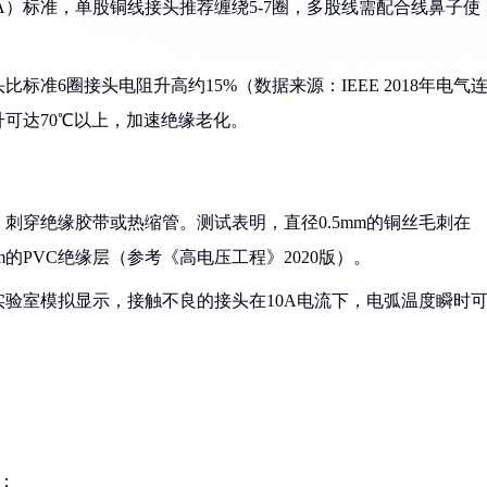
A）标准，单股铜线接头推荐缠绕5-7圈，多股线需配合线鼻子使
比标准6圈接头电阻升高约15%（数据来源：IEEE 2018年电气
可达70℃以上，加速绝缘老化。
，刺穿绝缘胶带或热缩管。测试表明，直径0.5mm的铜丝毛刺在
m的PVC绝缘层（参考《高电压工程》2020版）。
实验室模拟显示，接触不良的接头在10A电流下，电弧温度瞬时
：