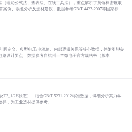
法（理论公式法、查表法、在线工具法），重点解析了黄铜棒密度取
计算案例、误差分析及选材建议，数据参考GB/T 4423-2007等国家标
括各引脚定义、典型电压/电流值、内部逻辑关系等核心数据，并附引脚参
电路设计要点，数据参考自杭州士兰微电子官方规格书（版本
_1/2H状态），结合GB/T 5231-2012标准数据，详细分析其力学
差异，为工业选材提供参考。