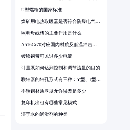
U型螺栓的国家标准
煤矿用电热取暖器是否符合防爆电气设
备标准
照明母线槽的主要作用是什么
A516Gr70对应国内材质及低温冲击要
求解析
镀镍钢带可以过多少电流
计量泵如何达到控制和调节流量的目的
联轴器的轴孔形式有三种：Y型、J型、
Z型
不锈钢材质厚度允许误差是多少
复印机出租有哪些常见模式
溶于水的润滑剂的种类