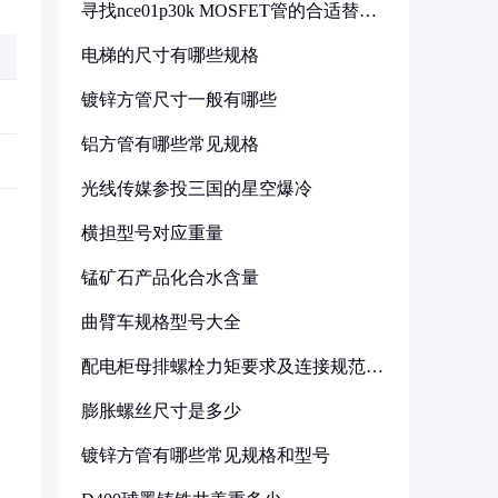
寻找nce01p30k MOSFET管的合适替代
型号
电梯的尺寸有哪些规格
镀锌方管尺寸一般有哪些
铝方管有哪些常见规格
光线传媒参投三国的星空爆冷
横担型号对应重量
锰矿石产品化合水含量
曲臂车规格型号大全
配电柜母排螺栓力矩要求及连接规范详
解
膨胀螺丝尺寸是多少
镀锌方管有哪些常见规格和型号