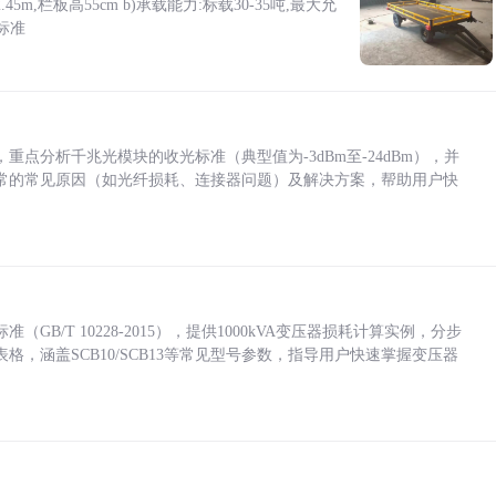
5m,栏板高55cm b)承载能力:标载30-35吨,最大允
标准
点分析千兆光模块的收光标准（典型值为-3dBm至-24dBm），并
常的常见原因（如光纤损耗、连接器问题）及解决方案，帮助用户快
/T 10228-2015），提供1000kVA变压器损耗计算实例，分步
，涵盖SCB10/SCB13等常见型号参数，指导用户快速掌握变压器