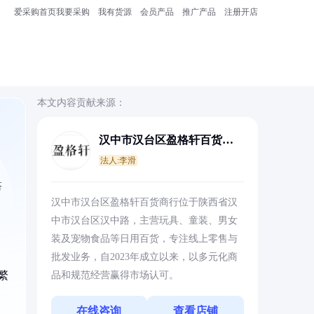
爱采购首页
我要采购
我有货源
会员产品
推广产品
注册开店
本文内容贡献来源：
汉中市汉台区盈格轩百货商
行
法人:李滑
搭
汉中市汉台区盈格轩百货商行位于陕西省汉
中市汉台区汉中路，主营玩具、童装、男女
装及宠物食品等日用百货，专注线上零售与
批发业务，自2023年成立以来，以多元化商
繁
品和规范经营赢得市场认可。
在线咨询
查看店铺