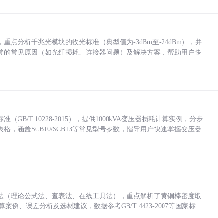
点分析千兆光模块的收光标准（典型值为-3dBm至-24dBm），并
常的常见原因（如光纤损耗、连接器问题）及解决方案，帮助用户快
/T 10228-2015），提供1000kVA变压器损耗计算实例，分步
，涵盖SCB10/SCB13等常见型号参数，指导用户快速掌握变压器
法（理论公式法、查表法、在线工具法），重点解析了黄铜棒密度取
计算案例、误差分析及选材建议，数据参考GB/T 4423-2007等国家标