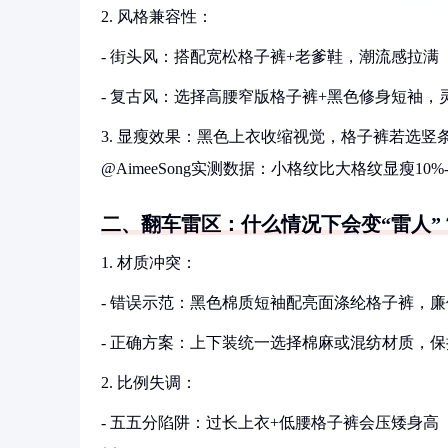
2. 风格兼容性：
- 街头风：搭配宽松格子裤+老爹鞋，潮流感拉满（参考
- 复古风：选择高腰窄版格子裤+黑色修身短袖，
3. 显瘦效果：黑色上衣收缩视觉，格子裤若选竖
@AimeeSong实测数据：小格纹比大格纹显瘦10%
二、翻车雷区：什么情况下会变“雷人”
1. 材质冲突：
- 错误示范：黑色棉质短袖配亮面涤纶格子裤，
- 正确方案：上下装统一选择棉麻或混纺材质，
2. 比例失调：
- 五五分陷阱：过长上衣+低腰格子裤会压矮身高（