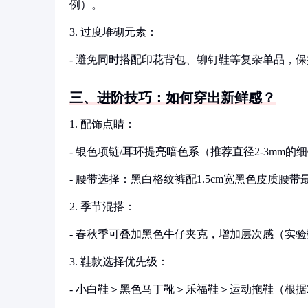
例）。
3. 过度堆砌元素：
- 避免同时搭配印花背包、铆钉鞋等复杂单品，保持“
三、进阶技巧：如何穿出新鲜感？
1. 配饰点睛：
- 银色项链/耳环提亮暗色系（推荐直径2-3mm
- 腰带选择：黑白格纹裤配1.5cm宽黑色皮质腰带
2. 季节混搭：
- 春秋季可叠加黑色牛仔夹克，增加层次感（实验数
3. 鞋款选择优先级：
- 小白鞋＞黑色马丁靴＞乐福鞋＞运动拖鞋（根据