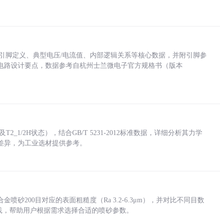
括各引脚定义、典型电压/电流值、内部逻辑关系等核心数据，并附引脚参
电路设计要点，数据参考自杭州士兰微电子官方规格书（版本
_1/2H状态），结合GB/T 5231-2012标准数据，详细分析其力学
差异，为工业选材提供参考。
砂200目对应的表面粗糙度（Ra 3.2-6.3μm），并对比不同目数
业实践，帮助用户根据需求选择合适的喷砂参数。