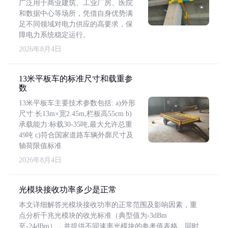
广泛用于商业建筑、工业厂房、医院
和数据中心等场所，凭借自身优势满
足不同领域对电力供应的高要求，保
障电力系统稳定运行。
2026年8月4日
13米平板车的标准尺寸和载重参
数
13米平板车主要技术参数包括: a)外形
尺寸:长13m×宽2.45m,栏板高55cm b)
承载能力:标载30-35吨,最大允许总重
49吨 c)符合国家道路车辆外廓尺寸及
轴荷限值标准
2026年8月4日
光模块接收功率多少是正常
本文详细解答光模块接收功率的正常范围及影响因素，重
点分析千兆光模块的收光标准（典型值为-3dBm
至-24dBm），并提供不同速率光模块的参考值表格。同时