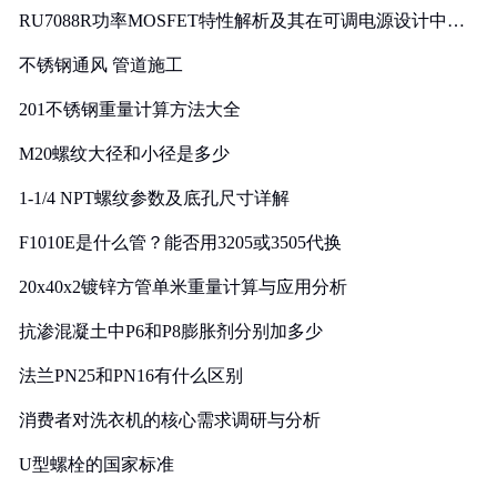
RU7088R功率MOSFET特性解析及其在可调电源设计中的
实践
不锈钢通风 管道施工
201不锈钢重量计算方法大全
M20螺纹大径和小径是多少
1-1/4 NPT螺纹参数及底孔尺寸详解
F1010E是什么管？能否用3205或3505代换
20x40x2镀锌方管单米重量计算与应用分析
抗渗混凝土中P6和P8膨胀剂分别加多少
法兰PN25和PN16有什么区别
消费者对洗衣机的核心需求调研与分析
U型螺栓的国家标准