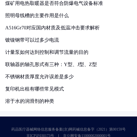
煤矿用电热取暖器是否符合防爆电气设备标准
照明母线槽的主要作用是什么
A516Gr70对应国内材质及低温冲击要求解析
镀镍钢带可以过多少电流
计量泵如何达到控制和调节流量的目的
联轴器的轴孔形式有三种：Y型、J型、Z型
不锈钢材质厚度允许误差是多少
复印机出租有哪些常见模式
溶于水的润滑剂的种类
药品医疗器械网络信息服务备案(京)网药械信息备字（2021）第00159号
京ICP证030173号
京公网安备11000002000001号