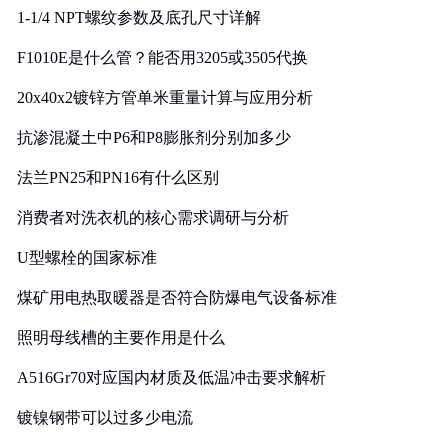
1-1/4 NPT螺纹参数及底孔尺寸详解
F1010E是什么管？能否用3205或3505代换
20x40x2镀锌方管单米重量计算与应用分析
抗渗混凝土中P6和P8膨胀剂分别加多少
法兰PN25和PN16有什么区别
消费者对洗衣机的核心需求调研与分析
U型螺栓的国家标准
煤矿用电热取暖器是否符合防爆电气设备标准
照明母线槽的主要作用是什么
A516Gr70对应国内材质及低温冲击要求解析
镀镍钢带可以过多少电流