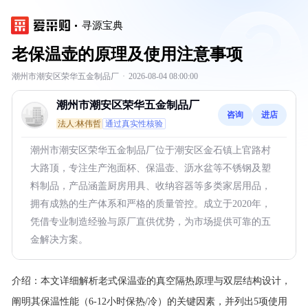
寻源宝典
老保温壶的原理及使用注意事项
潮州市潮安区荣华五金制品厂
·
2026-08-04 08:00:00
潮州市潮安区荣华五金制品厂
咨询
进店
法人:林伟哲
通过真实性核验
潮州市潮安区荣华五金制品厂位于潮安区金石镇上官路村
大路顶，专注生产泡面杯、保温壶、沥水盆等不锈钢及塑
料制品，产品涵盖厨房用具、收纳容器等多类家居用品，
拥有成熟的生产体系和严格的质量管控。成立于2020年，
凭借专业制造经验与原厂直供优势，为市场提供可靠的五
金解决方案。
介绍：
本文详细解析老式保温壶的真空隔热原理与双层结构设计，
阐明其保温性能（6-12小时保热/冷）的关键因素，并列出5项使用