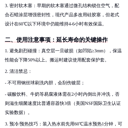
3. 密封软木塞：早期的软木塞通过微孔结构锁住空气，配
合石蜡涂层增强密封性，现代产品多改用硅胶塞，但老式
设计在60℃以下环境中仍能维持4-6小时有效保温。
二、使用注意事项：延长寿命的关键操作
1. 避免剧烈碰撞：真空层一旦破损（如凹陷≥3mm），保温
性能会下降50%以上。搬运时建议使用配套保护套。
2. 清洁禁忌：
- 不可用钢丝球刷洗内胆，会刮伤镀层；
- 碳酸饮料、牛奶等易腐液体需在2小时内倒出并冲洗，否
则滋生细菌速度比普通容器快3倍（美国NSF国际卫生认证
实验数据）。
3. 预冷/预热技巧：装入热水前先用60℃温水预热1分钟，可