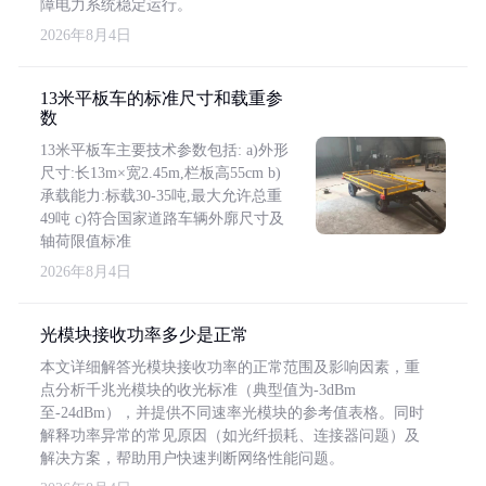
障电力系统稳定运行。
2026年8月4日
13米平板车的标准尺寸和载重参
数
13米平板车主要技术参数包括: a)外形
尺寸:长13m×宽2.45m,栏板高55cm b)
承载能力:标载30-35吨,最大允许总重
49吨 c)符合国家道路车辆外廓尺寸及
轴荷限值标准
2026年8月4日
光模块接收功率多少是正常
本文详细解答光模块接收功率的正常范围及影响因素，重
点分析千兆光模块的收光标准（典型值为-3dBm
至-24dBm），并提供不同速率光模块的参考值表格。同时
解释功率异常的常见原因（如光纤损耗、连接器问题）及
解决方案，帮助用户快速判断网络性能问题。