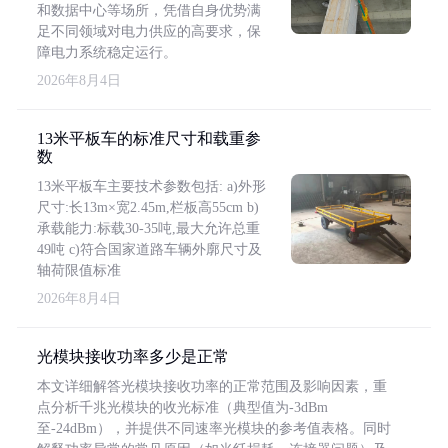
和数据中心等场所，凭借自身优势满
足不同领域对电力供应的高要求，保
障电力系统稳定运行。
2026年8月4日
13米平板车的标准尺寸和载重参
数
13米平板车主要技术参数包括: a)外形
尺寸:长13m×宽2.45m,栏板高55cm b)
承载能力:标载30-35吨,最大允许总重
49吨 c)符合国家道路车辆外廓尺寸及
轴荷限值标准
2026年8月4日
光模块接收功率多少是正常
本文详细解答光模块接收功率的正常范围及影响因素，重
点分析千兆光模块的收光标准（典型值为-3dBm
至-24dBm），并提供不同速率光模块的参考值表格。同时