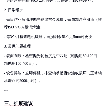
- 进给速度控制在0.5-2米/分钟，过快易导致抛光不均。
2. 日常维护
- 每日作业后清理抛光轮残留金属屑，每周加注润滑油（推
荐ISO VG32级润滑油）。
- 每3个月检查电机碳刷，磨损剩余量不足5mm时更换。
3. 常见问题处理
- 表面划痕：检查抛光轮粒度是否匹配（粗抛用60-120目，
精抛用150-400目）。
- 设备异响：立即停机，排查轴承是否缺油或损坏（正常轴
承寿命约2000小时）。
---
三、扩展建议