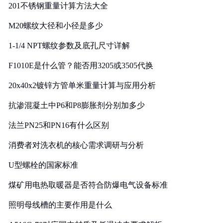
201不锈钢重量计算方法大全
M20螺纹大径和小径是多少
1-1/4 NPT螺纹参数及底孔尺寸详解
F1010E是什么管？能否用3205或3505代换
20x40x2镀锌方管单米重量计算与应用分析
抗渗混凝土中P6和P8膨胀剂分别加多少
法兰PN25和PN16有什么区别
消费者对洗衣机的核心需求调研与分析
U型螺栓的国家标准
煤矿用电热取暖器是否符合防爆电气设备标准
照明母线槽的主要作用是什么