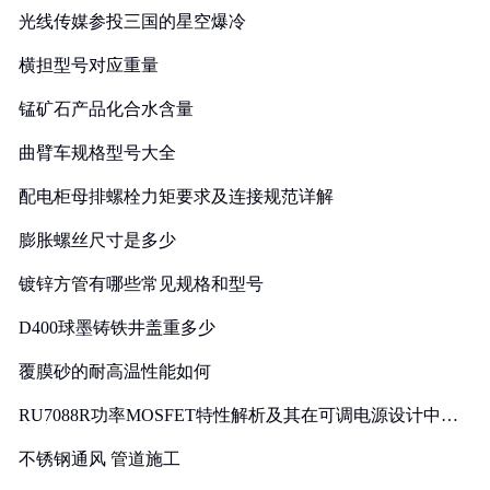
光线传媒参投三国的星空爆冷
横担型号对应重量
锰矿石产品化合水含量
曲臂车规格型号大全
配电柜母排螺栓力矩要求及连接规范详解
膨胀螺丝尺寸是多少
镀锌方管有哪些常见规格和型号
D400球墨铸铁井盖重多少
覆膜砂的耐高温性能如何
RU7088R功率MOSFET特性解析及其在可调电源设计中的
实践
不锈钢通风 管道施工