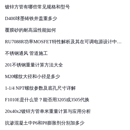
镀锌方管有哪些常见规格和型号
D400球墨铸铁井盖重多少
覆膜砂的耐高温性能如何
RU7088R功率MOSFET特性解析及其在可调电源设计中的
实践
不锈钢通风 管道施工
201不锈钢重量计算方法大全
M20螺纹大径和小径是多少
1-1/4 NPT螺纹参数及底孔尺寸详解
F1010E是什么管？能否用3205或3505代换
20x40x2镀锌方管单米重量计算与应用分析
抗渗混凝土中P6和P8膨胀剂分别加多少