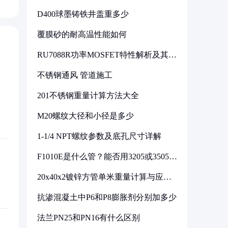
D400球墨铸铁井盖重多少
覆膜砂的耐高温性能如何
RU7088R功率MOSFET特性解析及其在
可调电源设计中的实践
不锈钢通风 管道施工
201不锈钢重量计算方法大全
M20螺纹大径和小径是多少
1-1/4 NPT螺纹参数及底孔尺寸详解
F1010E是什么管？能否用3205或3505代
换
20x40x2镀锌方管单米重量计算与应用
分析
抗渗混凝土中P6和P8膨胀剂分别加多少
法兰PN25和PN16有什么区别