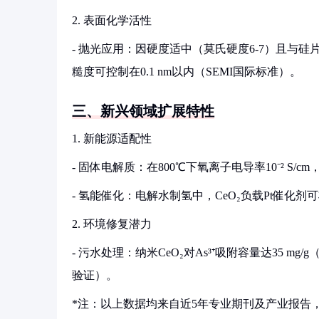
2. 表面化学活性
- 抛光应用：因硬度适中（莫氏硬度6-7）且与硅
糙度可控制在0.1 nm以内（SEMI国际标准）。
三、新兴领域扩展特性
1. 新能源适配性
- 固体电解质：在800℃下氧离子电导率10⁻² S/cm，
- 氢能催化：电解水制氢中，CeO₂负载Pt催化剂可将
2. 环境修复潜力
- 污水处理：纳米CeO₂对As³⁺吸附容量达35 mg/g（pH=
验证）。
*注：以上数据均来自近5年专业期刊及产业报告