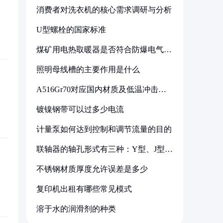
消费者对洗衣机的核心需求调研与分析
U型螺栓的国家标准
煤矿用电热取暖器是否符合防爆电气设
备标准
照明母线槽的主要作用是什么
A516Gr70对应国内材质及低温冲击要
求解析
镀镍钢带可以过多少电流
计量泵如何达到控制和调节流量的目的
联轴器的轴孔形式有三种：Y型、J型、
Z型
不锈钢材质厚度允许误差是多少
复印机出租有哪些常见模式
溶于水的润滑剂的种类