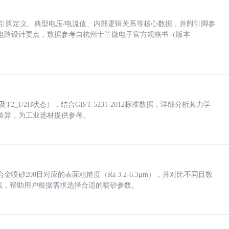
括各引脚定义、典型电压/电流值、内部逻辑关系等核心数据，并附引脚参
电路设计要点，数据参考自杭州士兰微电子官方规格书（版本
_1/2H状态），结合GB/T 5231-2012标准数据，详细分析其力学
差异，为工业选材提供参考。
砂200目对应的表面粗糙度（Ra 3.2-6.3μm），并对比不同目数
业实践，帮助用户根据需求选择合适的喷砂参数。