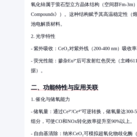
氧化铈属于萤石型立方晶体结构（空间群Fm-3m），晶格常数5
Compounds》）。这种结构赋予其高温稳定性
池电解质材料。
2. 光学特性
- 紫外吸收：CeO₂对紫外线（200-400 nm
- 荧光性能：掺杂Eu³⁺后可发射红色荧光（主峰611 nm），
据）。
二、功能特性与应用关联
1. 催化与储氧能力
- 储氧量：通过Ce³⁺/Ce⁴⁺可逆转换，储氧量达30
组分，可使CO和NOx转化效率提升至90%以上。
- 自由基清除：纳米CeO₂可模拟超氧化物歧化酶