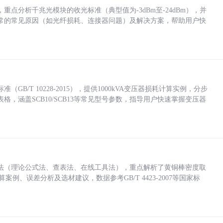
点分析千兆光模块的收光标准（典型值为-3dBm至-24dBm），并
常的常见原因（如光纤损耗、连接器问题）及解决方案，帮助用户快
/T 10228-2015），提供1000kVA变压器损耗计算实例，分步
，涵盖SCB10/SCB13等常见型号参数，指导用户快速掌握变压器
法（理论公式法、查表法、在线工具法），重点解析了黄铜棒密度取
计算案例、误差分析及选材建议，数据参考GB/T 4423-2007等国家标