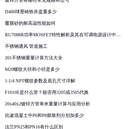
镀锌方管有哪些常见规格和型号
D400球墨铸铁井盖重多少
覆膜砂的耐高温性能如何
RU7088R功率MOSFET特性解析及其在可调电源设计中的
实践
不锈钢通风 管道施工
201不锈钢重量计算方法大全
M20螺纹大径和小径是多少
1-1/4 NPT螺纹参数及底孔尺寸详解
F1010E是什么管？能否用3205或3505代换
20x40x2镀锌方管单米重量计算与应用分析
抗渗混凝土中P6和P8膨胀剂分别加多少
法兰PN25和PN16有什么区别