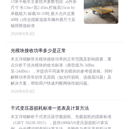
13米平板车主要技术参数包括: a)外形
尺寸:长13m×宽2.45m,栏板高55cm b)
承载能力:标载30-35吨,最大允许总重
49吨 c)符合国家道路车辆外廓尺寸及
轴荷限值标准
2026年8月4日
光模块接收功率多少是正常
本文详细解答光模块接收功率的正常范围及影响因素，重
点分析千兆光模块的收光标准（典型值为-3dBm
至-24dBm），并提供不同速率光模块的参考值表格。同时
解释功率异常的常见原因（如光纤损耗、连接器问题）及
解决方案，帮助用户快速判断网络性能问题。
2026年8月4日
干式变压器损耗标准一览表及计算方法
本文详细解析干式变压器空载损耗、负载损耗的国家标准
（GB/T 10228-2015），提供1000kVA变压器损耗计算实
例，分步骤说明变损计算方法，并附电力变压器损耗计算