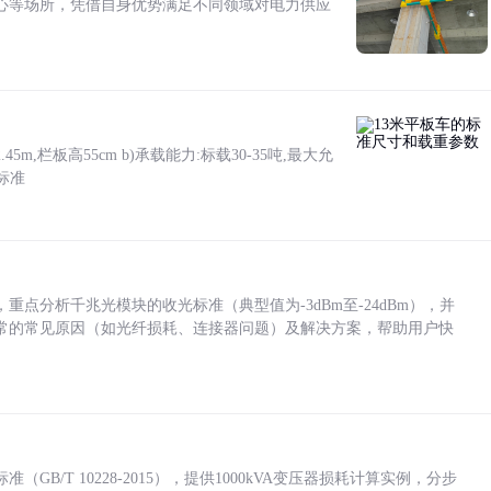
心等场所，凭借自身优势满足不同领域对电力供应
5m,栏板高55cm b)承载能力:标载30-35吨,最大允
标准
点分析千兆光模块的收光标准（典型值为-3dBm至-24dBm），并
常的常见原因（如光纤损耗、连接器问题）及解决方案，帮助用户快
/T 10228-2015），提供1000kVA变压器损耗计算实例，分步