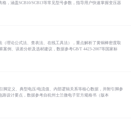
，涵盖SCB10/SCB13等常见型号参数，指导用户快速掌握变压器
法（理论公式法、查表法、在线工具法），重点解析了黄铜棒密度取
计算案例、误差分析及选材建议，数据参考GB/T 4423-2007等国家标
括各引脚定义、典型电压/电流值、内部逻辑关系等核心数据，并附引脚参
电路设计要点，数据参考自杭州士兰微电子官方规格书（版本