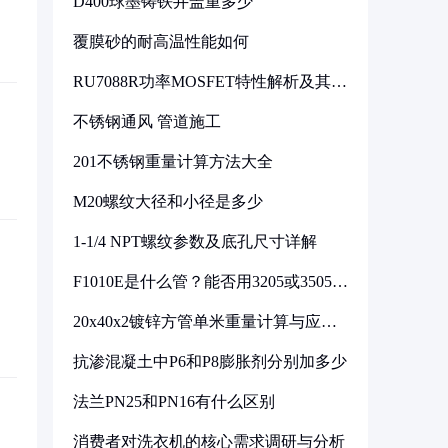
D400球墨铸铁井盖重多少
覆膜砂的耐高温性能如何
RU7088R功率MOSFET特性解析及其在
可调电源设计中的实践
不锈钢通风 管道施工
201不锈钢重量计算方法大全
M20螺纹大径和小径是多少
1-1/4 NPT螺纹参数及底孔尺寸详解
F1010E是什么管？能否用3205或3505代
换
20x40x2镀锌方管单米重量计算与应用
分析
抗渗混凝土中P6和P8膨胀剂分别加多少
法兰PN25和PN16有什么区别
消费者对洗衣机的核心需求调研与分析