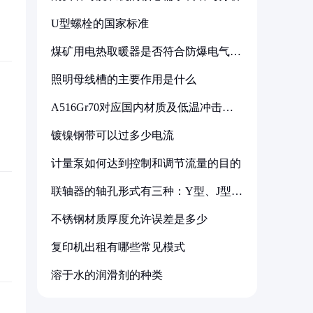
U型螺栓的国家标准
煤矿用电热取暖器是否符合防爆电气设
备标准
照明母线槽的主要作用是什么
A516Gr70对应国内材质及低温冲击要
求解析
镀镍钢带可以过多少电流
计量泵如何达到控制和调节流量的目的
联轴器的轴孔形式有三种：Y型、J型、
Z型
不锈钢材质厚度允许误差是多少
复印机出租有哪些常见模式
溶于水的润滑剂的种类