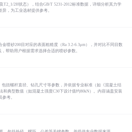
_1/2H状态），结合GB/T 5231-2012标准数据，详细分析其力学
差异，为工业选材提供参考。
砂200目对应的表面粗糙度（Ra 3.2-6.3μm），并对比不同目数
业实践，帮助用户根据需求选择合适的喷砂参数。
力，包括螺杆直径、钻孔尺寸等参数，并依据专业标准（如《混凝土结
方法和典型数值（如混凝土强度C30下设计值约80kN）。内容涵盖安装
员参考。
底孔计算，包括外径、螺距、公差等关键参数，并提供专业数据来源