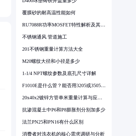
D400球墨铸铁井盖重多少
覆膜砂的耐高温性能如何
RU7088R功率MOSFET特性解析及其在
可调电源设计中的实践
不锈钢通风 管道施工
201不锈钢重量计算方法大全
M20螺纹大径和小径是多少
1-1/4 NPT螺纹参数及底孔尺寸详解
F1010E是什么管？能否用3205或3505代
换
20x40x2镀锌方管单米重量计算与应用
分析
抗渗混凝土中P6和P8膨胀剂分别加多少
法兰PN25和PN16有什么区别
消费者对洗衣机的核心需求调研与分析