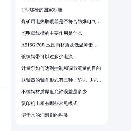
U型螺栓的国家标准
煤矿用电热取暖器是否符合防爆电气设
备标准
照明母线槽的主要作用是什么
A516Gr70对应国内材质及低温冲击要
求解析
镀镍钢带可以过多少电流
计量泵如何达到控制和调节流量的目的
联轴器的轴孔形式有三种：Y型、J型、
Z型
不锈钢材质厚度允许误差是多少
复印机出租有哪些常见模式
溶于水的润滑剂的种类