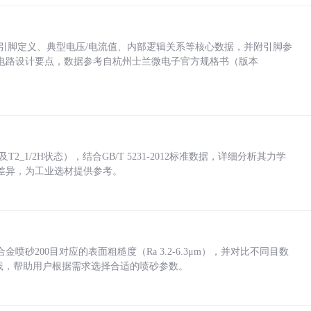
括各引脚定义、典型电压/电流值、内部逻辑关系等核心数据，并附引脚参
电路设计要点，数据参考自杭州士兰微电子官方规格书（版本
_1/2H状态），结合GB/T 5231-2012标准数据，详细分析其力学
差异，为工业选材提供参考。
砂200目对应的表面粗糙度（Ra 3.2-6.3μm），并对比不同目数
业实践，帮助用户根据需求选择合适的喷砂参数。