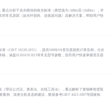
点分析千兆光模块的收光标准（典型值为-3dBm至-24dBm），并
常的常见原因（如光纤损耗、连接器问题）及解决方案，帮助用户快
/T 10228-2015），提供1000kVA变压器损耗计算实例，分步
，涵盖SCB10/SCB13等常见型号参数，指导用户快速掌握变压器
法（理论公式法、查表法、在线工具法），重点解析了黄铜棒密度取
计算案例、误差分析及选材建议，数据参考GB/T 4423-2007等国家标