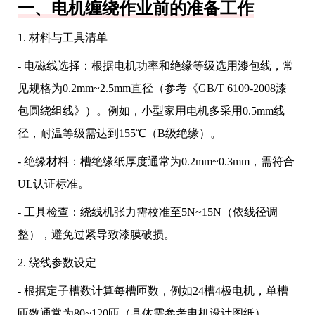
一、电机缠绕作业前的准备工作
1. 材料与工具清单
- 电磁线选择：根据电机功率和绝缘等级选用漆包线，常
见规格为0.2mm~2.5mm直径（参考《GB/T 6109-2008漆
包圆绕组线》）。例如，小型家用电机多采用0.5mm线
径，耐温等级需达到155℃（B级绝缘）。
- 绝缘材料：槽绝缘纸厚度通常为0.2mm~0.3mm，需符合
UL认证标准。
- 工具检查：绕线机张力需校准至5N~15N（依线径调
整），避免过紧导致漆膜破损。
2. 绕线参数设定
- 根据定子槽数计算每槽匝数，例如24槽4极电机，单槽
匝数通常为80~120匝（具体需参考电机设计图纸）。