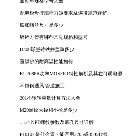
曲臂车规格型号大全
配电柜母排螺栓力矩要求及连接规范详解
膨胀螺丝尺寸是多少
镀锌方管有哪些常见规格和型号
D400球墨铸铁井盖重多少
覆膜砂的耐高温性能如何
RU7088R功率MOSFET特性解析及其在可调电源设
计中的实践
不锈钢通风 管道施工
201不锈钢重量计算方法大全
M20螺纹大径和小径是多少
1-1/4 NPT螺纹参数及底孔尺寸详解
F1010E是什么管？能否用3205或3505代换