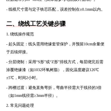
- 线模尺寸需与定子铁芯匹配，误差控制在±0.1mm以内。
二、绕线工艺关键步骤
1. 绕线操作规范
- 起头固定：线头需用绝缘套管保护，并预留10cm余量便
于后续焊接。
- 分层绕制：采用“S形”或“Z形”排线方式，每层绕完后需
涂覆绝缘漆（如1032环氧树脂），固化温度建议120℃
±5℃，时间2小时。
- 跨槽过渡：避免直角弯折，弯曲半径需大于线径的3倍
（如1mm线径需≥3mm半径）。
2. 常见问题处理