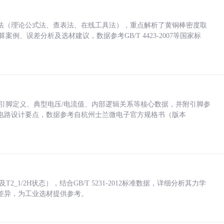
法（理论公式法、查表法、在线工具法），重点解析了黄铜棒密度取
计算案例、误差分析及选材建议，数据参考GB/T 4423-2007等国家标
括各引脚定义、典型电压/电流值、内部逻辑关系等核心数据，并附引脚参
电路设计要点，数据参考自杭州士兰微电子官方规格书（版本
_1/2H状态），结合GB/T 5231-2012标准数据，详细分析其力学
差异，为工业选材提供参考。