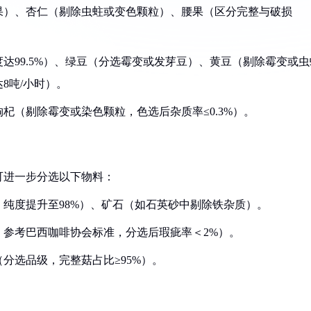
变果）、杏仁（剔除虫蛀或变色颗粒）、腰果（区分完整与破损
度达99.5%）、绿豆（分选霉变或发芽豆）、黄豆（剔除霉变或虫
8吨/小时）。
枸杞（剔除霉变或染色颗粒，色选后杂质率≤0.3%）。
可进一步分选以下物料：
，纯度提升至98%）、矿石（如石英砂中剔除铁杂质）。
，参考巴西咖啡协会标准，分选后瑕疵率＜2%）。
（分选品级，完整菇占比≥95%）。