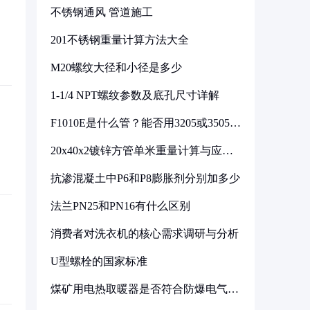
不锈钢通风 管道施工
201不锈钢重量计算方法大全
M20螺纹大径和小径是多少
1-1/4 NPT螺纹参数及底孔尺寸详解
F1010E是什么管？能否用3205或3505代
换
20x40x2镀锌方管单米重量计算与应用
分析
抗渗混凝土中P6和P8膨胀剂分别加多少
法兰PN25和PN16有什么区别
消费者对洗衣机的核心需求调研与分析
U型螺栓的国家标准
煤矿用电热取暖器是否符合防爆电气设
备标准