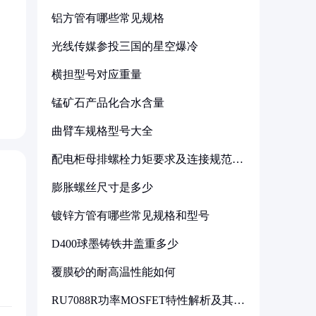
铝方管有哪些常见规格
光线传媒参投三国的星空爆冷
横担型号对应重量
锰矿石产品化合水含量
曲臂车规格型号大全
配电柜母排螺栓力矩要求及连接规范详
解
膨胀螺丝尺寸是多少
镀锌方管有哪些常见规格和型号
D400球墨铸铁井盖重多少
覆膜砂的耐高温性能如何
RU7088R功率MOSFET特性解析及其在
可调电源设计中的实践