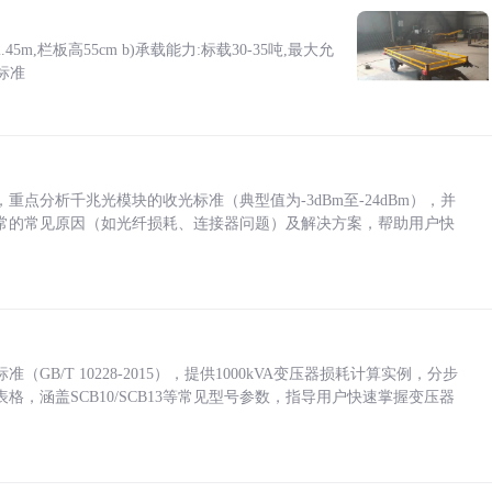
5m,栏板高55cm b)承载能力:标载30-35吨,最大允
标准
点分析千兆光模块的收光标准（典型值为-3dBm至-24dBm），并
常的常见原因（如光纤损耗、连接器问题）及解决方案，帮助用户快
/T 10228-2015），提供1000kVA变压器损耗计算实例，分步
，涵盖SCB10/SCB13等常见型号参数，指导用户快速掌握变压器