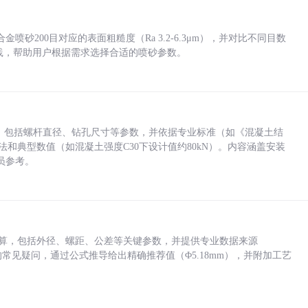
砂200目对应的表面粗糙度（Ra 3.2-6.3μm），并对比不同目数
业实践，帮助用户根据需求选择合适的喷砂参数。
力，包括螺杆直径、钻孔尺寸等参数，并依据专业标准（如《混凝土结
方法和典型数值（如混凝土强度C30下设计值约80kN）。内容涵盖安装
员参考。
底孔计算，包括外径、螺距、公差等关键参数，并提供专业数据来源
孔尺寸的常见疑问，通过公式推导给出精确推荐值（Φ5.18mm），并附加工艺