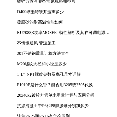
镀锌方管有哪些常见规格和型号
D400球墨铸铁井盖重多少
覆膜砂的耐高温性能如何
RU7088R功率MOSFET特性解析及其在可调电源设
计中的实践
不锈钢通风 管道施工
201不锈钢重量计算方法大全
M20螺纹大径和小径是多少
1-1/4 NPT螺纹参数及底孔尺寸详解
F1010E是什么管？能否用3205或3505代换
20x40x2镀锌方管单米重量计算与应用分析
抗渗混凝土中P6和P8膨胀剂分别加多少
法兰PN25和PN16有什么区别