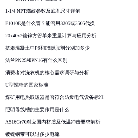
1-1/4 NPT螺纹参数及底孔尺寸详解
F1010E是什么管？能否用3205或3505代换
20x40x2镀锌方管单米重量计算与应用分析
抗渗混凝土中P6和P8膨胀剂分别加多少
法兰PN25和PN16有什么区别
消费者对洗衣机的核心需求调研与分析
U型螺栓的国家标准
煤矿用电热取暖器是否符合防爆电气设备标准
照明母线槽的主要作用是什么
A516Gr70对应国内材质及低温冲击要求解析
镀镍钢带可以过多少电流