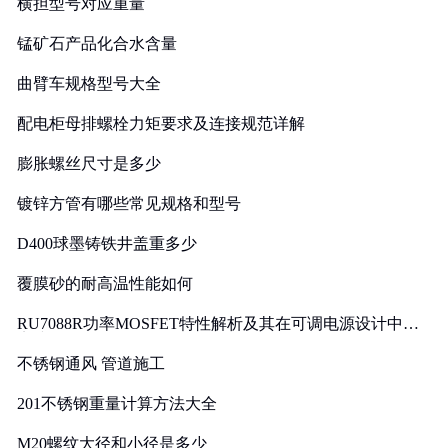
横担型号对应重量
锰矿石产品化合水含量
曲臂车规格型号大全
配电柜母排螺栓力矩要求及连接规范详解
膨胀螺丝尺寸是多少
镀锌方管有哪些常见规格和型号
D400球墨铸铁井盖重多少
覆膜砂的耐高温性能如何
RU7088R功率MOSFET特性解析及其在可调电源设计中的
实践
不锈钢通风 管道施工
201不锈钢重量计算方法大全
M20螺纹大径和小径是多少