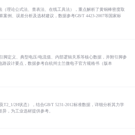
法（理论公式法、查表法、在线工具法），重点解析了黄铜棒密度取
计算案例、误差分析及选材建议，数据参考GB/T 4423-2007等国家标
括各引脚定义、典型电压/电流值、内部逻辑关系等核心数据，并附引脚参
电路设计要点，数据参考自杭州士兰微电子官方规格书（版本
_1/2H状态），结合GB/T 5231-2012标准数据，详细分析其力学
差异，为工业选材提供参考。