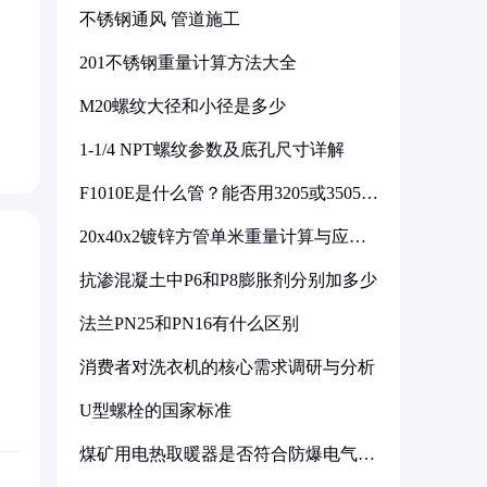
不锈钢通风 管道施工
201不锈钢重量计算方法大全
M20螺纹大径和小径是多少
1-1/4 NPT螺纹参数及底孔尺寸详解
F1010E是什么管？能否用3205或3505代
换
20x40x2镀锌方管单米重量计算与应用
分析
抗渗混凝土中P6和P8膨胀剂分别加多少
法兰PN25和PN16有什么区别
消费者对洗衣机的核心需求调研与分析
U型螺栓的国家标准
煤矿用电热取暖器是否符合防爆电气设
备标准