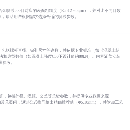
砂200目对应的表面粗糙度（Ra 3.2-6.3μm），并对比不同目数
业实践，帮助用户根据需求选择合适的喷砂参数。
力，包括螺杆直径、钻孔尺寸等参数，并依据专业标准（如《混凝土结
方法和典型数值（如混凝土强度C30下设计值约80kN）。内容涵盖安装
员参考。
底孔计算，包括外径、螺距、公差等关键参数，并提供专业数据来源
孔尺寸的常见疑问，通过公式推导给出精确推荐值（Φ5.18mm），并附加工艺