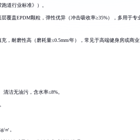
塑胶跑道行业标准》）。
面层覆盖EPDM颗粒，弹性优异（冲击吸收率≥35%），多用于专
充，耐磨性高（磨耗量≤0.5mm/年），常见于高端健身房或商业
）、清洁无油污，含水率≤8%。
。
g/㎡。