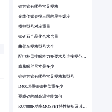
铝方管有哪些常见规格
光线传媒参投三国的星空爆冷
横担型号对应重量
锰矿石产品化合水含量
曲臂车规格型号大全
配电柜母排螺栓力矩要求及连接规范详
解
膨胀螺丝尺寸是多少
镀锌方管有哪些常见规格和型号
D400球墨铸铁井盖重多少
覆膜砂的耐高温性能如何
RU7088R功率MOSFET特性解析及其在
可调电源设计中的实践