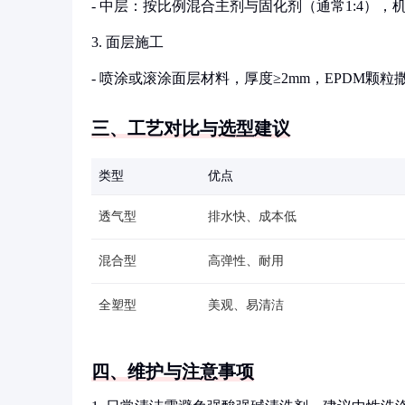
- 中层：按比例混合主剂与固化剂（通常1:4），
3. 面层施工
- 喷涂或滚涂面层材料，厚度≥2mm，EPDM颗粒
三、工艺对比与选型建议
类型
优点
透气型
排水快、成本低
混合型
高弹性、耐用
全塑型
美观、易清洁
四、维护与注意事项