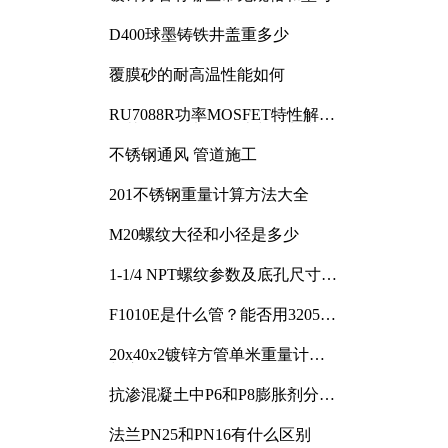
D400球墨铸铁井盖重多少
覆膜砂的耐高温性能如何
RU7088R功率MOSFET特性解析
及其在可调电源设计中的实践
不锈钢通风 管道施工
201不锈钢重量计算方法大全
M20螺纹大径和小径是多少
1-1/4 NPT螺纹参数及底孔尺寸详
解
F1010E是什么管？能否用3205或
3505代换
20x40x2镀锌方管单米重量计算
与应用分析
抗渗混凝土中P6和P8膨胀剂分别
加多少
法兰PN25和PN16有什么区别