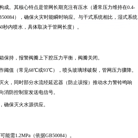
成。其核心特点是管网长期充注有压水（通常压力维持在0.4-
GB50084），确保火灾时能瞬时响应。与干式系统相比，湿式系统
60秒内喷水，具体取决于管网长度）。
水箱保持，报警阀瓣上下腔压力平衡，阀瓣关闭。
动作阈值（常见68℃或93℃），喷头玻璃球破裂，管网压力骤降。
网灭火，同时部分水流经延迟器（防止误报）推动水力警铃鸣响
关向消防控制室发送电信号。
动，确保灭火水源供应。
能需1.2MPa（依据GB50084）。