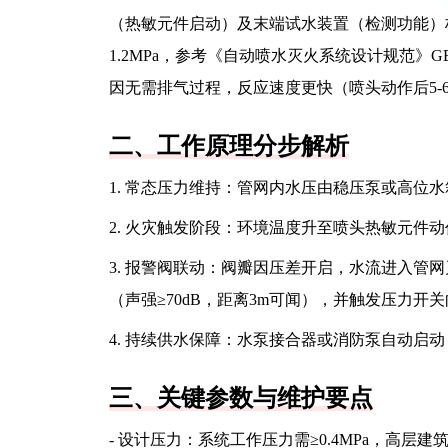
（热敏元件启动）及末端试水装置（检测功能）构
1.2MPa，参考《自动喷水灭火系统设计规范》
因无需排气过程，反应速度更快（喷头动作后5-
二、工作原理分步解析
1. 常态压力维持：管网内水压由稳压泵或高位
2. 火灾触发阶段：环境温度升至喷头热敏元件
3. 报警阀联动：阀瓣因压差开启，水流进入管
（声强≥70dB，距离3m可闻），并触发压力开
4. 持续供水保障：水泵接合器或消防泵自动启
三、关键参数与维护要点
- 设计压力：系统工作压力需≥0.4MPa，高层建筑可