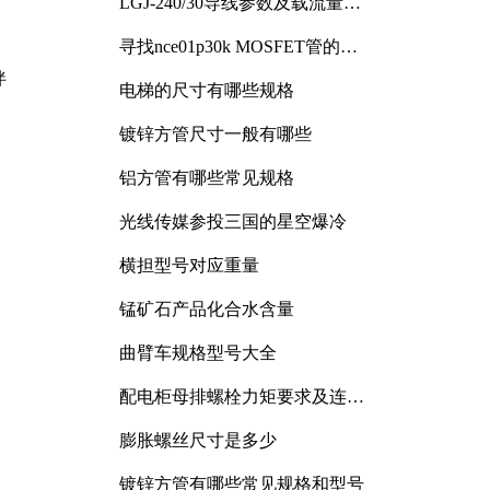
LGJ-240/30导线参数及载流量解
析
寻找nce01p30k MOSFET管的合
适替代型号
伴
电梯的尺寸有哪些规格
镀锌方管尺寸一般有哪些
铝方管有哪些常见规格
光线传媒参投三国的星空爆冷
横担型号对应重量
锰矿石产品化合水含量
曲臂车规格型号大全
配电柜母排螺栓力矩要求及连接
规范详解
膨胀螺丝尺寸是多少
镀锌方管有哪些常见规格和型号