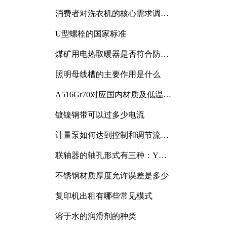
消费者对洗衣机的核心需求调研
与分析
U型螺栓的国家标准
煤矿用电热取暖器是否符合防爆
电气设备标准
照明母线槽的主要作用是什么
A516Gr70对应国内材质及低温冲
击要求解析
镀镍钢带可以过多少电流
计量泵如何达到控制和调节流量
的目的
联轴器的轴孔形式有三种：Y
型、J型、Z型
不锈钢材质厚度允许误差是多少
复印机出租有哪些常见模式
溶于水的润滑剂的种类