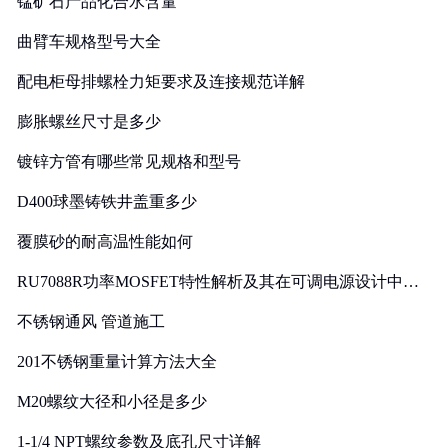
锰矿石产品化合水含量
曲臂车规格型号大全
配电柜母排螺栓力矩要求及连接规范详解
膨胀螺丝尺寸是多少
镀锌方管有哪些常见规格和型号
D400球墨铸铁井盖重多少
覆膜砂的耐高温性能如何
RU7088R功率MOSFET特性解析及其在可调电源设计中的
实践
不锈钢通风 管道施工
201不锈钢重量计算方法大全
M20螺纹大径和小径是多少
1-1/4 NPT螺纹参数及底孔尺寸详解