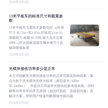
2026年8月4日
13米平板车的标准尺寸和载重参
数
13米平板车主要技术参数包括: a)外形
尺寸:长13m×宽2.45m,栏板高55cm b)
承载能力:标载30-35吨,最大允许总重
49吨 c)符合国家道路车辆外廓尺寸及
轴荷限值标准
2026年8月4日
光模块接收功率多少是正常
本文详细解答光模块接收功率的正常范围及影响因素，重
点分析千兆光模块的收光标准（典型值为-3dBm
至-24dBm），并提供不同速率光模块的参考值表格。同时
解释功率异常的常见原因（如光纤损耗、连接器问题）及
解决方案，帮助用户快速判断网络性能问题。
2026年8月4日