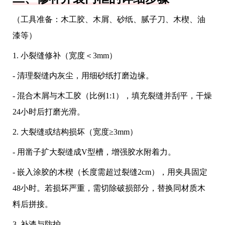
（工具准备：木工胶、木屑、砂纸、腻子刀、木楔、油
漆等）
1. 小裂缝修补（宽度＜3mm）
- 清理裂缝内灰尘，用细砂纸打磨边缘。
- 混合木屑与木工胶（比例1:1），填充裂缝并刮平，干燥
24小时后打磨光滑。
2. 大裂缝或结构损坏（宽度≥3mm）
- 用凿子扩大裂缝成V型槽，增强胶水附着力。
- 嵌入涂胶的木楔（长度需超过裂缝2cm），用夹具固定
48小时。若损坏严重，需切除破损部分，替换同材质木
料后拼接。
3. 补漆与防护