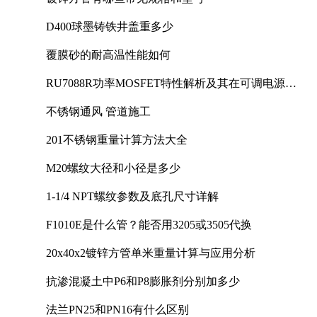
D400球墨铸铁井盖重多少
覆膜砂的耐高温性能如何
RU7088R功率MOSFET特性解析及其在可调电源设
计中的实践
不锈钢通风 管道施工
201不锈钢重量计算方法大全
M20螺纹大径和小径是多少
1-1/4 NPT螺纹参数及底孔尺寸详解
F1010E是什么管？能否用3205或3505代换
20x40x2镀锌方管单米重量计算与应用分析
抗渗混凝土中P6和P8膨胀剂分别加多少
法兰PN25和PN16有什么区别